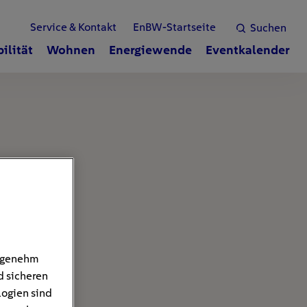
Service & Kontakt
EnBW-Startseite
Suchen
ilität
Wohnen
Energiewende
Eventkalender
angenehm
d sicheren
logien sind