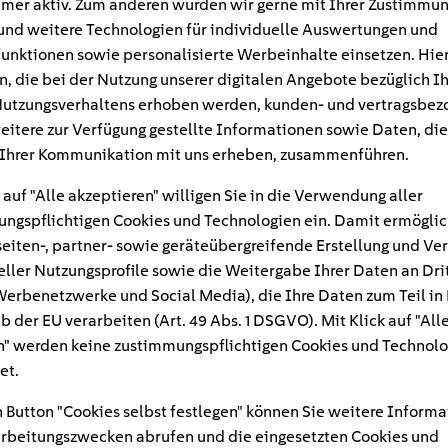
mer aktiv. Zum anderen würden wir gerne mit Ihrer Zustimmu
und weitere Technologien für individuelle Auswertungen und
unktionen sowie personalisierte Werbeinhalte einsetzen. Hie
n, die bei der Nutzung unserer digitalen Angebote bezüglich I
utzungsverhaltens erhoben werden, kunden- und vertragsbez
eitere zur Verfügung gestellte Informationen sowie Daten, die
Ihrer Kommunikation mit uns erheben, zusammenführen.
 auf "Alle akzeptieren" willigen Sie in die Verwendung aller
ngspflichtigen Cookies und Technologien ein. Damit ermöglic
eiten-, partner- sowie geräteübergreifende Erstellung und Ve
eller Nutzungsprofile sowie die Weitergabe Ihrer Daten an Dri
n Werbenetzwerke und Social Media), die Ihre Daten zum Teil in
#
b der EU verarbeiten (Art. 49 Abs. 1 DSGVO). Mit Klick auf "All
" werden keine zustimmungspflichtigen Cookies und Technolo
i-eclipse-cross-plug-in
et.
 Button "Cookies selbst festlegen" können Sie weitere Informa
rbeitungszwecken abrufen und die eingesetzten Cookies und