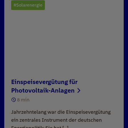
#Solarenergie
Einspeisevergütung für
Photovoltaik-Anlagen
8
min
Jahrzehntelang war die Einspeisevergütung
ein zentrales Instrument der deutschen
Energiepolitik: Sie hat […]