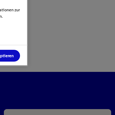
ationen zur
n.
eptieren