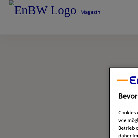
Magazin
Bevor
Cookies 
wie mögl
Betrieb 
daher im