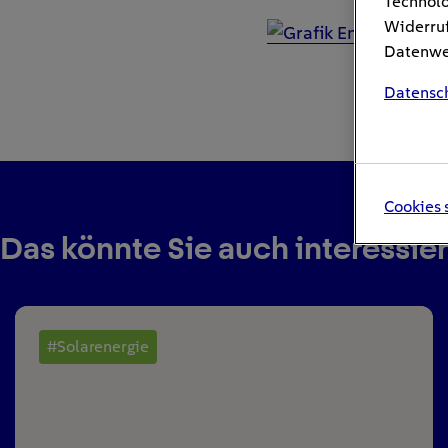
Technolo
Widerruf
Datenwei
Datensc
Cookies 
Das könnte Sie auch interessie
#Solarenergie