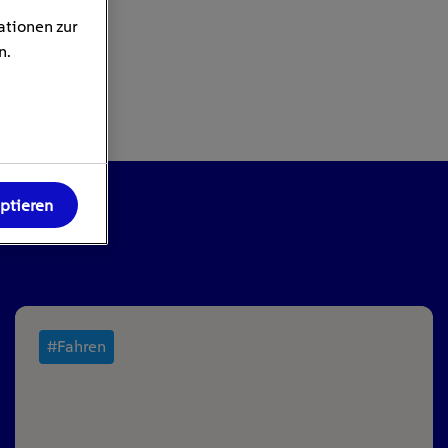
ationen zur
n.
eptieren
#Fahren