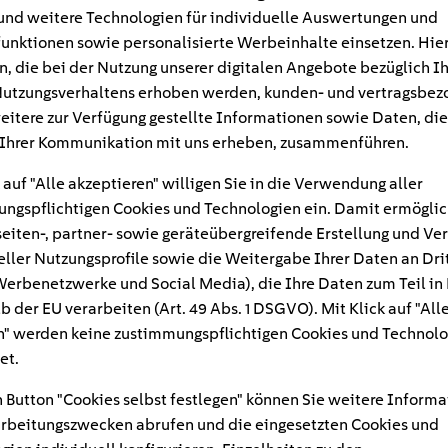
und weitere Technologien für individuelle Auswertungen und
unktionen sowie personalisierte Werbeinhalte einsetzen. Hie
n, die bei der Nutzung unserer digitalen Angebote bezüglich I
utzungsverhaltens erhoben werden, kunden- und vertragsbez
eitere zur Verfügung gestellte Informationen sowie Daten, die
Ihrer Kommunikation mit uns erheben, zusammenführen.
 auf "Alle akzeptieren" willigen Sie in die Verwendung aller
ngspflichtigen Cookies und Technologien ein. Damit ermöglic
eiten-, partner- sowie geräteübergreifende Erstellung und Ve
eller Nutzungsprofile sowie die Weitergabe Ihrer Daten an Dri
n Werbenetzwerke und Social Media), die Ihre Daten zum Teil in
#
b der EU verarbeiten (Art. 49 Abs. 1 DSGVO). Mit Klick auf "All
" werden keine zustimmungspflichtigen Cookies und Technolo
reitstellung_erneuerba
et.
 Button "Cookies selbst festlegen" können Sie weitere Informa
rbeitungszwecken abrufen und die eingesetzten Cookies und