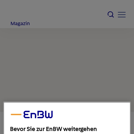
Magazin
Bevor Sie zur EnBW weitergehen
7. Juli 2022
1
min