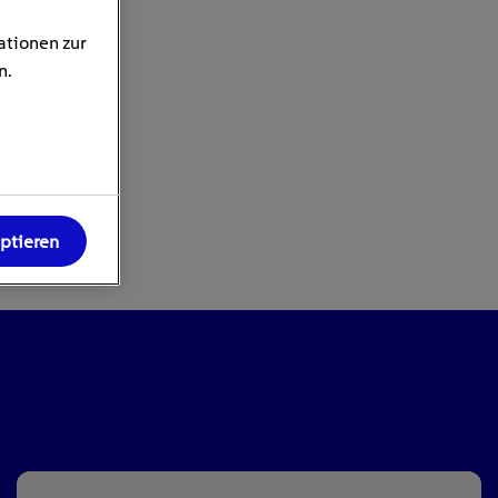
ationen zur
n.
eptieren