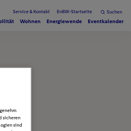
Service & Kontakt
EnBW-Startseite
Suchen
ilität
Wohnen
Energiewende
Eventkalender
angenehm
d sicheren
logien sind