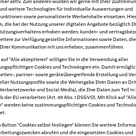
mer aktiv. Zum anderen würden wir gerne mit Ihrer Zustimmu
und weitere Technologien für individuelle Auswertungen und
unktionen sowie personalisierte Werbeinhalte einsetzen. Hie
n, die bei der Nutzung unserer digitalen Angebote bezüglich I
utzungsverhaltens erhoben werden, kunden- und vertragsbez
eitere zur Verfügung gestellte Informationen sowie Daten, die
Ihrer Kommunikation mit uns erheben, zusammenführen.
 auf "Alle akzeptieren" willigen Sie in die Verwendung aller
ngspflichtigen Cookies und Technologien ein. Damit ermöglic
eiten-, partner- sowie geräteübergreifende Erstellung und Ve
eller Nutzungsprofile sowie die Weitergabe Ihrer Daten an Dri
n Werbenetzwerke und Social Media), die Ihre Daten zum Teil in
#
b der EU verarbeiten (Art. 49 Abs. 1 DSGVO). Mit Klick auf "All
" werden keine zustimmungspflichtigen Cookies und Technolo
hungsregelung-photovol
et.
s-titel
 Button "Cookies selbst festlegen" können Sie weitere Informa
rbeitungszwecken abrufen und die eingesetzten Cookies und