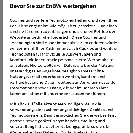
Bevor Sie zur EnBW weitergehen
Bfp Fuhrpark
Cookies und weitere Technologien helfen uns dabei, Ihren
Besuch so angenehm wie möglich zu gestalten. Zum einen
sind sie für einen zuverlässigen und sicheren Betrieb der
Website unbedingt erforderlich. Diese Cookies und
Wann:
25 - 26. September 2024
Technologien sind daher immer aktiv. Zum anderen würden
wir gerne mit Ihrer Zustimmung auch Cookies und weitere
Technologien für individuelle Auswertungen und
Komfortfunktionen sowie personalisierte Werbeinhalte
Dauer:
09:00 - 15:00 Uhr
einsetzen. Hierzu wollen wir Daten, die bei der Nutzung
unserer digitalen Angebote bezüglich Ihres Online-
Nutzungsverhaltens erhoben werden, kunden- und
Wo:
B2B Veranstaltung
vertragsbezogene Daten, weitere zur Verfügung gestellte
Informationen sowie Daten, die wir im Rahmen Ihrer
Kommunikation mit uns erheben, zusammenführen.
Mit Klick auf "Alle akzeptieren" willigen Sie in die
Verwendung aller zustimmungspflichtigen Cookies und
Technologien ein. Damit ermöglichen Sie die webseiten-,
partner- sowie geräteübergreifende Erstellung und
Verarbeitung individueller Nutzungsprofile sowie die
Eventbeschreibung
Weitergabe Ihrer Daten an Drittanbieter (z. B. an