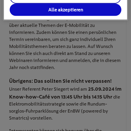
gemütlichen Messestand der EnBW werden Sie von
Alle akzeptieren
unserem Personal aus dem Bereich E-Mobilität
erwartet, um sich ganz entspannt bei einem Kaffee
über aktuelle Themen der E-Mobilität zu
informieren. Zudem können Sie einen persönlichen
Termin vereinbaren, um sich ganz individuell Ihren
Mobilitätsthemen beraten zu lassen. Auf Wunsch
können Sie sich auch direkt am Stand zu unseren
Webinaren informieren und anmelden, die in diesem
Jahr noch stattfinden.
Übrigens: Das sollten Sie nicht verpassen!
25.09.2024 im
Unser Referent Peter Siegert wird am
Know-how-Café von 13:45 Uhr bis 14:15 Uhr
die
Elektromobilitätsstrategie sowie die Rundum-
sorglos-Fuhrparklösung der EnBW (powered by
Smatrics) vorstellen.
Interessenten können sich bequem über die