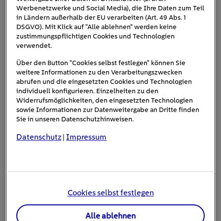
Werbenetzwerke und Social Media), die Ihre Daten zum Teil
in Ländern außerhalb der EU verarbeiten (Art. 49 Abs. 1
Das Event Bfp Fuhrpark, vermittelt ein breites Wissen
DSGVO). Mit Klick auf "Alle ablehnen" werden keine
für Personen, die im Bereich der betrieblichen
zustimmungspflichtigen Cookies und Technologien
Mobilität tätig sind. Die Veranstaltung ist interaktiv
verwendet.
gestaltet, sodass die Besucher: innen die Möglichkeit
Über den Button "Cookies selbst festlegen" können Sie
haben, an verschiedenen Workshops teilzunehmen.
weitere Informationen zu den Verarbeitungszwecken
Mit dazu gehören Knowhow-Cafés, Barcamps und Bar
abrufen und die eingesetzten Cookies und Technologien
Talks. Zudem besteht die Möglichkeit bei Best-
individuell konfigurieren. Einzelheiten zu den
Widerrufsmöglichkeiten, den eingesetzten Technologien
Practice-Vorträgen hilfreiche Tipps zu erhalten. Am
sowie Informationen zur Datenweitergabe an Dritte finden
ersten Tag (25.09.224) wird es eine
Sie in unseren Datenschutzhinweisen.
Abendveranstaltung mit Buffet und Live-Musik
Datenschutz
Impressum
geben, die die Möglichkeit bietet, sich schon vorab zu
|
connecten.
Das erwartet Sie vor Ort:
Cookies selbst festlegen
Besucher*innen des Bfp Fuhrpark können sich
Alle ablehnen
grundsätzlich auf ein familiäres Umfeld freuen. Am