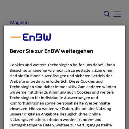
Magazin
Schlagwort: #Interaktiv
Bevor Sie zur EnBW weitergehen
Cookies und weitere Technologien helfen uns dabei, Ihren
Besuch so angenehm wie möglich zu gestalten. Zum einen
sind sie für einen zuverlässigen und sicheren Betrieb der
01.11.2024
Showhouse,
Website unbedingt erforderlich. Diese Cookies und
Beratung
Technologien sind daher immer aktiv. Zum anderen würden
wir gerne mit Ihrer Zustimmung auch Cookies und weitere
Energiewelt on Tour: EnBW
Technologien für individuelle Auswertungen und
Komfortfunktionen sowie personalisierte Werbeinhalte
Showhouse am Ladepark
einsetzen. Hierzu wollen wir Daten, die bei der Nutzung
unserer digitalen Angebote bezüglich Ihres Online-
Nutzungsverhaltens erhoben werden, kunden- und
Rutesheim
vertragsbezogene Daten, weitere zur Verfügung gestellte