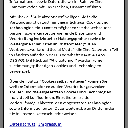
Informationen sowie Daten, die wir im Rahmen Ihrer
Kommunikation mit uns erheben, zusammenführen.
Ladeweile vertreiben und vernetzte
Energiewelt erleben! Wie sieht die
Mit Klick auf "Alle akzeptieren" willigen Sie in die
Verwendung aller zustimmungspflichtigen Cookies und
Energiewelt von morgen in unseren Häusern
Technologien ein. Damit ermöglichen Sie die webseiten-,
aus? Wie lassen sich intelligente …
partner- sowie geräteübergreifende Erstellung und
Verarbeitung individueller Nutzungsprofile sowie die
Weitergabe Ihrer Daten an Drittanbieter (z. B. an
Tag:
#Energiesparen, #Interaktiv,
Werbenetzwerke und Social Media), die Ihre Daten zum Teil
#Ladeweile, #Nachhaltigkeit, #vernetzte
in Ländern außerhalb der EU verarbeiten (Art. 49 Abs. 1
DSGVO). Mit Klick auf "Alle ablehnen" werden keine
Energiewelt
zustimmungspflichtigen Cookies und Technologien
verwendet.
Kategorie:
Über den Button "Cookies selbst festlegen" können Sie
weitere Informationen zu den Verarbeitungszwecken
abrufen und die eingesetzten Cookies und Technologien
individuell konfigurieren. Einzelheiten zu den
Widerrufsmöglichkeiten, den eingesetzten Technologien
25.09.2024
B2B Veranstaltung
sowie Informationen zur Datenweitergabe an Dritte finden
Sie in unseren Datenschutzhinweisen.
Bfp Fuhrpark
Datenschutz
Impressum
|