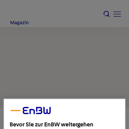
Magazin
Bevor Sie zur EnBW weitergehen
8. Oktober 2020
1
min