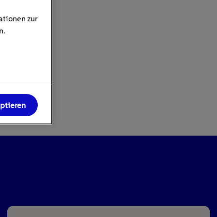
ationen zur
n.
eptieren