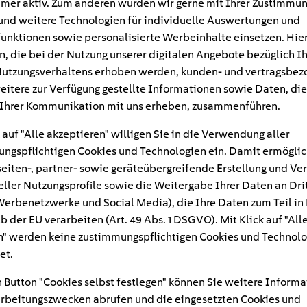
mer aktiv. Zum anderen würden wir gerne mit Ihrer Zustimmu
und weitere Technologien für individuelle Auswertungen und
unktionen sowie personalisierte Werbeinhalte einsetzen. Hie
n, die bei der Nutzung unserer digitalen Angebote bezüglich I
utzungsverhaltens erhoben werden, kunden- und vertragsbez
eitere zur Verfügung gestellte Informationen sowie Daten, die
Ihrer Kommunikation mit uns erheben, zusammenführen.
 auf "Alle akzeptieren" willigen Sie in die Verwendung aller
ngspflichtigen Cookies und Technologien ein. Damit ermöglic
eiten-, partner- sowie geräteübergreifende Erstellung und Ve
eller Nutzungsprofile sowie die Weitergabe Ihrer Daten an Dri
n Werbenetzwerke und Social Media), die Ihre Daten zum Teil in
#
b der EU verarbeiten (Art. 49 Abs. 1 DSGVO). Mit Klick auf "All
" werden keine zustimmungspflichtigen Cookies und Technolo
yce-phantom-v-ladekabel
et.
 Button "Cookies selbst festlegen" können Sie weitere Informa
rbeitungszwecken abrufen und die eingesetzten Cookies und