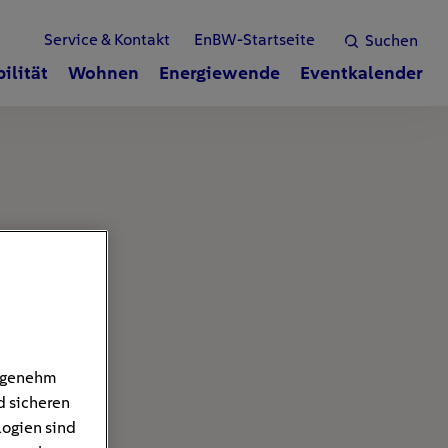
Service & Kontakt
EnBW-Startseite
Suchen
ilität
Wohnen
Energiewende
Eventkalender
angenehm
d sicheren
logien sind