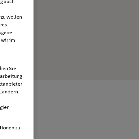
ng auch
rzu wollen
hres
ogene
 wir im
hen Sie
rarbeitung
ttanbieter
 Ländern
e
gien
tionen zu