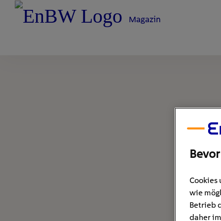
Magazin
Bevor
Cookies 
wie mögl
Betrieb 
daher im