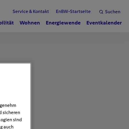
Service & Kontakt
EnBW-Startseite
Suchen
ilität
Wohnen
Energiewende
Eventkalender
angenehm
d sicheren
logien sind
ng auch