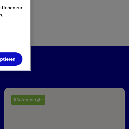
ationen zur
n.
eptieren
#Solarenergie