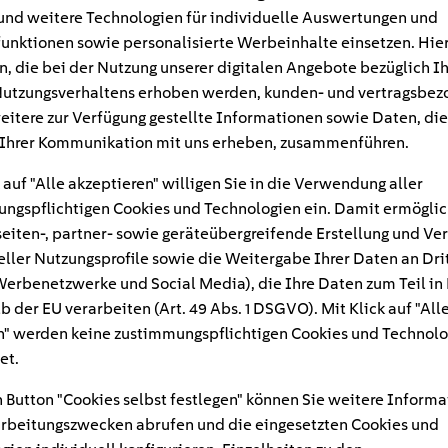
und weitere Technologien für individuelle Auswertungen und
unktionen sowie personalisierte Werbeinhalte einsetzen. Hie
n, die bei der Nutzung unserer digitalen Angebote bezüglich I
utzungsverhaltens erhoben werden, kunden- und vertragsbez
eitere zur Verfügung gestellte Informationen sowie Daten, die
Ihrer Kommunikation mit uns erheben, zusammenführen.
 auf "Alle akzeptieren" willigen Sie in die Verwendung aller
ngspflichtigen Cookies und Technologien ein. Damit ermöglic
eiten-, partner- sowie geräteübergreifende Erstellung und Ve
eller Nutzungsprofile sowie die Weitergabe Ihrer Daten an Dri
n Werbenetzwerke und Social Media), die Ihre Daten zum Teil in
#
b der EU verarbeiten (Art. 49 Abs. 1 DSGVO). Mit Klick auf "All
" werden keine zustimmungspflichtigen Cookies und Technolo
nellladen_Schnellladepa
et.
 Button "Cookies selbst festlegen" können Sie weitere Informa
elheit
rbeitungszwecken abrufen und die eingesetzten Cookies und