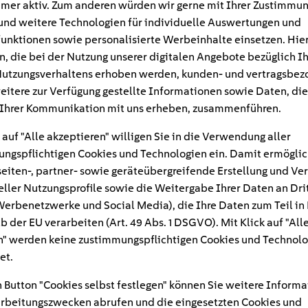
mer aktiv. Zum anderen würden wir gerne mit Ihrer Zustimmu
und weitere Technologien für individuelle Auswertungen und
unktionen sowie personalisierte Werbeinhalte einsetzen. Hie
n, die bei der Nutzung unserer digitalen Angebote bezüglich I
utzungsverhaltens erhoben werden, kunden- und vertragsbez
eitere zur Verfügung gestellte Informationen sowie Daten, die
Ihrer Kommunikation mit uns erheben, zusammenführen.
 auf "Alle akzeptieren" willigen Sie in die Verwendung aller
ngspflichtigen Cookies und Technologien ein. Damit ermöglic
eiten-, partner- sowie geräteübergreifende Erstellung und Ve
eller Nutzungsprofile sowie die Weitergabe Ihrer Daten an Dri
n Werbenetzwerke und Social Media), die Ihre Daten zum Teil in
#
b der EU verarbeiten (Art. 49 Abs. 1 DSGVO). Mit Klick auf "All
" werden keine zustimmungspflichtigen Cookies und Technolo
rank
et.
 Button "Cookies selbst festlegen" können Sie weitere Informa
rbeitungszwecken abrufen und die eingesetzten Cookies und