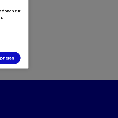
ationen zur
n.
eptieren