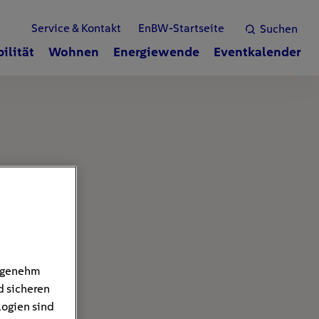
Service & Kontakt
EnBW-Startseite
Suchen
ilität
Wohnen
Energiewende
Eventkalender
angenehm
d sicheren
logien sind