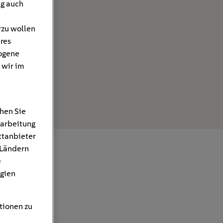
ng auch
rzu wollen
hres
ogene
 wir im
hen Sie
rarbeitung
ttanbieter
 Ländern
e
gien
tionen zu