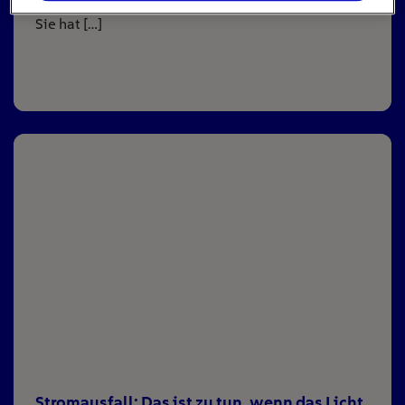
zentrales Instrument der deutschen Energiepolitik:
Sie hat […]
Stromausfall: Das ist zu tun, wenn das Licht