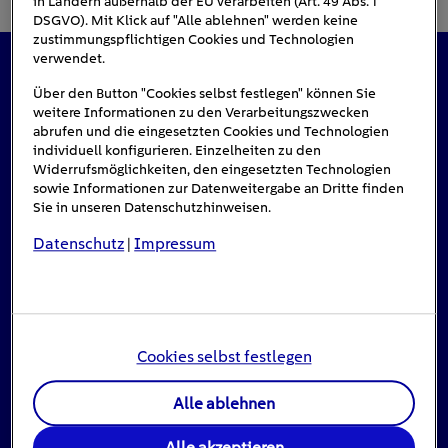
in Ländern außerhalb der EU verarbeiten (Art. 49 Abs. 1
DSGVO). Mit Klick auf "Alle ablehnen" werden keine
zustimmungspflichtigen Cookies und Technologien
verwendet.
Das könnte Sie auch interessieren
Über den Button "Cookies selbst festlegen" können Sie
weitere Informationen zu den Verarbeitungszwecken
abrufen und die eingesetzten Cookies und Technologien
individuell konfigurieren. Einzelheiten zu den
Widerrufsmöglichkeiten, den eingesetzten Technologien
#Solarenergie
sowie Informationen zur Datenweitergabe an Dritte finden
Sie in unseren Datenschutzhinweisen.
Datenschutz
Impressum
|
Cookies selbst festlegen
Alle ablehnen
Einspeisevergütung für Photovoltaik-
Alle akzeptieren