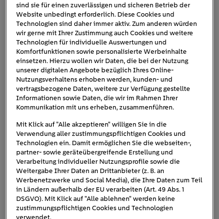
beispielsweise dafür, Ihre Böden von Staub zu befreien
sind sie für einen zuverlässigen und sicheren Betrieb der
Website unbedingt erforderlich. Diese Cookies und
und Wischroboter beseitigen hartnäckige Flecken auf
Technologien sind daher immer aktiv. Zum anderen würden
dem Laminat. Fensterputzroboter sorgen immer für einen
wir gerne mit Ihrer Zustimmung auch Cookies und weitere
klaren Durchblick. Draußen hingegen ist vor allem der
Technologien für individuelle Auswertungen und
Mähroboter beliebt, der Ihren Rasen im Zaum hält.
Komfortfunktionen sowie personalisierte Werbeinhalte
einsetzen. Hierzu wollen wir Daten, die bei der Nutzung
Darüber hinaus gibt es weitere smarte Helferlein:
unserer digitalen Angebote bezüglich Ihres Online-
intelligente Haushaltshilfen, Babysitter,
Nutzungsverhaltens erhoben werden, kunden- und
Grillreinigungsroboter oder Pool- und Aquarienroboter.
vertragsbezogene Daten, weitere zur Verfügung gestellte
Informationen sowie Daten, die wir im Rahmen Ihrer
Haushaltroboter für Innen
Kommunikation mit uns erheben, zusammenführen.
Mit Klick auf "Alle akzeptieren" willigen Sie in die
1. Der Staubsaug-Roboter – nie
Verwendung aller zustimmungspflichtigen Cookies und
Technologien ein. Damit ermöglichen Sie die webseiten-,
mehr Streit ums Staubsaugen
partner- sowie geräteübergreifende Erstellung und
Verarbeitung individueller Nutzungsprofile sowie die
Weitergabe Ihrer Daten an Drittanbieter (z. B. an
Werbenetzwerke und Social Media), die Ihre Daten zum Teil
in Ländern außerhalb der EU verarbeiten (Art. 49 Abs. 1
DSGVO). Mit Klick auf "Alle ablehnen" werden keine
zustimmungspflichtigen Cookies und Technologien
verwendet.