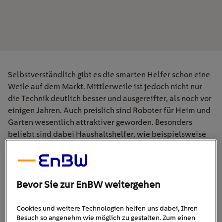
Selbstverständlich gibt es die smarten Helfer schon eine
Weile auf dem Markt. Mittlerweile ist jedoch nicht nur
die Technik deutlich besser und ausgereifter, als noch vor
einigen Jahren. Auch preislich sind Roboter für Heim und
Garten wesentlich attraktiver geworden. Besonders
beliebt sind dabei Haushaltshelfer, wie beispielsweise
Staubsaug- oder Rasenmähroboter.
Welche Haushaltsroboter gibt es?
Bevor Sie zur EnBW weitergehen
Haushaltsroboter gibt es sowohl für den Innen- als auch
für den Außenbereich. Drinnen unterstützen sie Sie vor
Cookies und weitere Technologien helfen uns dabei, Ihren
allem bei Reinigungsarbeiten: Saugroboter sorgen
Besuch so angenehm wie möglich zu gestalten. Zum einen