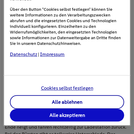
Über den Button "Cookies selbst festlegen" können Sie
Mindestens einmal pro
weitere Informationen zu den Verarbeitungszwecken
abrufen und die eingesetzten Cookies und Technologien
individuell konfigurieren. Einzelheiten zu den
Widerrufsmöglichkeiten, den eingesetzten Technologien
sowie Informationen zur Datenweitergabe an Dritte finden
Sie in unseren Datenschutzhinweisen.
Datenschutz
Impressum
|
Woche ist es soweit: Es muss Staub gesaugt werden.
Wenn Sie wollen, kann damit morgen schon Schluss sein.
Denn diesen mühsamen Job könnte ein Staubsaug-
Roboter für Sie übernehmen. Wenn Sie morgens das Haus
Cookies selbst festlegen
verlassen, schalten Sie diesen einfach ein. Je nach Modell
kann bei dem Staubsauger die Zeit programmiert werden
Alle ablehnen
in der er aktiv wird. Mittlerweile muss man sich auch um
das Laden der Akkus keine Gedanken mehr machen.
Alle akzeptieren
Viele Roboter erkennen selbst, wann der Akku sich dem
Ende neigt und fahren rechtzeitig zur Ladestation zurück.