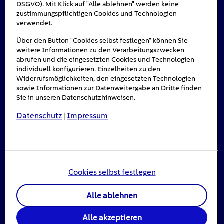
DSGVO). Mit Klick auf "Alle ablehnen" werden keine
Das könnte Sie auch interessieren
zustimmungspflichtigen Cookies und Technologien
verwendet.
Über den Button "Cookies selbst festlegen" können Sie
weitere Informationen zu den Verarbeitungszwecken
abrufen und die eingesetzten Cookies und Technologien
individuell konfigurieren. Einzelheiten zu den
Widerrufsmöglichkeiten, den eingesetzten Technologien
sowie Informationen zur Datenweitergabe an Dritte finden
Sie in unseren Datenschutzhinweisen.
Datenschutz
Impressum
|
Cookies selbst festlegen
Stromausfall: Das ist zu tun, wenn das Licht
ausgeht
Alle ablehnen
16
min
Alle akzeptieren