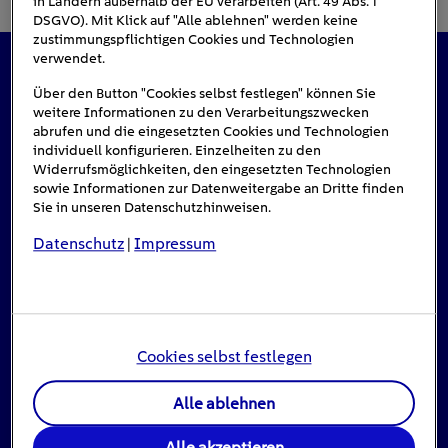
in Ländern außerhalb der EU verarbeiten (Art. 49 Abs. 1
DSGVO). Mit Klick auf "Alle ablehnen" werden keine
zustimmungspflichtigen Cookies und Technologien
verwendet.
Das könnte Sie auch interessieren
Über den Button "Cookies selbst festlegen" können Sie
weitere Informationen zu den Verarbeitungszwecken
abrufen und die eingesetzten Cookies und Technologien
individuell konfigurieren. Einzelheiten zu den
Widerrufsmöglichkeiten, den eingesetzten Technologien
sowie Informationen zur Datenweitergabe an Dritte finden
Sie in unseren Datenschutzhinweisen.
Datenschutz
Impressum
|
Cookies selbst festlegen
Alle ablehnen
Stromausfall: Das ist zu tun, wenn das Licht
Alle akzeptieren