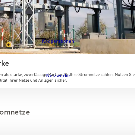
Kooperationen
Navigation schließen
rke
n als starke, zuverlässige Partner für Ihre Stromnetze zählen. Nutzen 
Netzwerke
ität Ihrer Netze und Anlagen sicher.
Navigation schließen
tromnetze