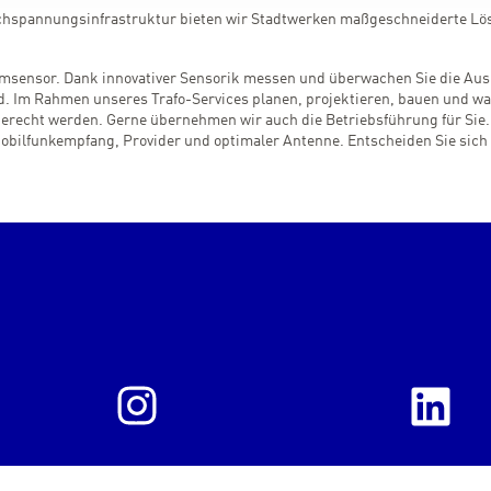
Hochspannungsinfrastruktur bieten wir Stadtwerken maßgeschneiderte L
sensor. Dank innovativer Sensorik messen und überwachen Sie die Ausl
d. Im Rahmen unseres Trafo-Services planen, projektieren, bauen und wart
erecht werden. Gerne übernehmen wir auch die Betriebsführung für Sie. 
bilfunkempfang, Provider und optimaler Antenne. Entscheiden Sie sich 
Instagram
Li