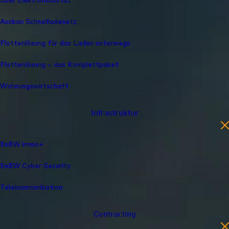
Über Elektromobilität
Ausbau Schnelllade­netz
Flottenlösung für das Laden unterwegs
Flottenlösung – das Komplettpaket
Wohnungswirtschaft
Infrastruktur
en
EnBW immo+
EnBW Cyber Security
Telekommunikation
Contracting
en