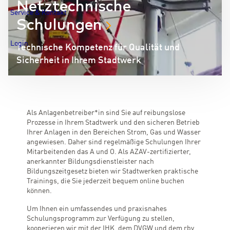
Netztechnische
Service & Kontakt
Schulungen
Login
Technische Kompetenz für Qualität und
Sicherheit in Ihrem Stadtwerk
Als Anlagenbetreiber*in sind Sie auf reibungslose
Prozesse in Ihrem Stadtwerk und den sicheren Betrieb
Ihrer Anlagen in den Bereichen Strom, Gas und Wasser
angewiesen. Daher sind regelmäßige Schulungen Ihrer
Mitarbeitenden das A und O. Als AZAV-zertifizierter,
anerkannter Bildungsdienstleister nach
Bildungszeitgesetz bieten wir Stadtwerken praktische
Trainings, die Sie jederzeit bequem online buchen
können.
Um Ihnen ein umfassendes und praxisnahes
Schulungsprogramm zur Verfügung zu stellen,
kooperieren wir mit der IHK, dem DVGW und dem rbv