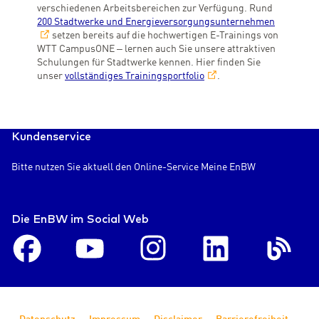
verschiedenen Arbeitsbereichen zur Verfügung. Rund
200 Stadtwerke und Energieversorgungsunternehmen
setzen bereits auf die hochwertigen E-Trainings von
WTT CampusONE – lernen auch Sie unsere attraktiven
Schulungen für Stadtwerke kennen. Hier finden Sie
unser
vollständiges Trainingsportfolio
.
Kundenservice
Bitte nutzen Sie aktuell den Online-Service Meine EnBW
Die EnBW im Social Web
Facebook
Youtube
Instagram
LinkedIn
En
Blog