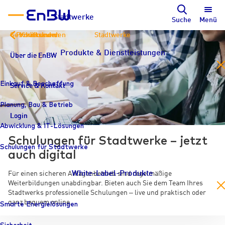
Stadtwerke
Suche
Menü
Geschäftskunden
Privatkunden
Kommunen
Stadtwerke
Produkte & Dienstleistungen
Über die EnBW
Über die EnBW
Über die EnBW
en
Einkauf & Beschaffung
Service & Kontakt
Service & Kontakt
Service & Kontakt
Planung, Bau & Betrieb
Login
Login
Login
Abwicklung & IT-Lösungen
Schulungen für Stadtwerke – jetzt
Schulungen für Stadtwerke
auch digital
White-Label-Produkte
Für einen sicheren Anlagenbetrieb sind regelmäßige
Weiterbildungen unabdingbar. Bieten auch Sie dem Team Ihres
en
Stadtwerks professionelle Schulungen – live und praktisch oder
ganz bequem online.
Smarte Energielösungen