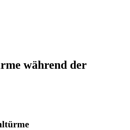
ürme während der
hltürme