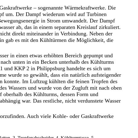
 Gaskraftwerke – sogenannte Wärmekraftwerke. Die
pf um. Der Dampf wiederum wird auf Turbinen
ie Bewegungsenergie in Strom umwandelt. Der Dampf
sser ab, das in einem separaten Kreislauf zirkuliert.
cht direkt miteinander in Verbindung. Neben der
n gab es mit den Kühltürmen die Möglichkeit, die
ser in einen etwas erhöhten Bereich gepumpt und
en nach unten in ein Becken unterhalb des Kühlturms
 und KKP 2 in Philippsburg handelte es sich um
e wurde so gewählt, dass ein natürlich aufsteigender
 konnte. Im Luftzug kühlten die feinen Tropfen des
 des Wassers und wurde von der Zugluft mit nach oben
if oberhalb des Kühlturms, dessen Form und
abhängig war. Das restliche, nicht verdunstete Wasser
vorzufinden. Auch viele Kohle- oder Gaskraftwerke
atten, 3. Tropfenabscheider, 4. Kühlturmtasse, 5.