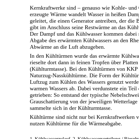
Kernkraftwerke sind – genauso wie Kohle- und
erzeugte Wärme wandelt Wasser in heißen Dam
geleitet, die einen Generator antreiben, der d
gibt im Anschluss seine Restwärme an das Kühlwa
Der Dampf und das Kühlwasser kommen dabei ni
Abgabe des erwärmten Kühlwassers an den Rhei
Abwärme an die Luft abzugeben.
In den Kühltürmen wurde das erwärmte Kühlwas
rieselte dort dann in feinen Tropfen über Platt
(Kühlturmtasse). Bei den Kühltürmen von KKP 1
Naturzug-Nasskühltürme. Die Form der Kühltürm
Luftzug zum Kühlen des Wassers genutzt werden
warmen Wassers ab. Dabei verdunstete ein Teil
getrieben: So entstand der typische Nebelschwe
Grauschattierung von der jeweiligen Wetterlage 
sammelte sich in der Kühlturmtasse.
Kühltürme sind nicht nur bei Kernkraftwerken 
nutzen Kühltürme für die Wärmeabgabe.
1. Kühlwasserzulauf, 2. Kühlwasserverteilung / Rieselpl