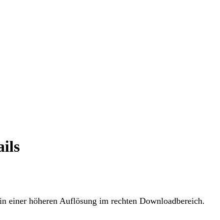
e­anlagen und
ebaut. Der
gangen.
ils
 in einer höheren Auflösung im rechten Downloadbereich.