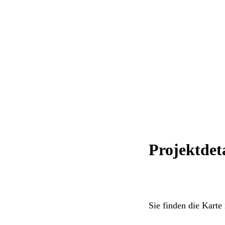
GmbH einen Windpark mit fünf Windenergi
einer Gesamtleistung von 16,5 Megawatt g
Windpark ist im Herbst 2017 in Betrieb ge
Projektdeta
Sie finden die Karte