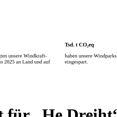
Tsd. t CO₂eq
ten unsere Windkraft­
haben unsere Windparks
en 2025 an Land und auf
eingespart.
 für „He Dreiht