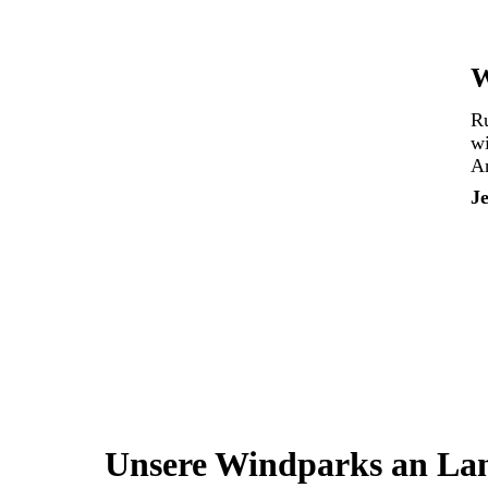
W
Ru
wi
A
Je
Unsere Windparks an La