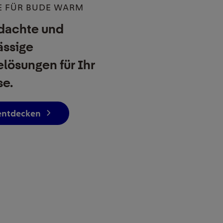
E FÜR BUDE WARM
dachte und
ässige
ösungen für Ihr
se.
 entdecken