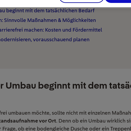
au beginnt mit dem tatsächlichen Bedarf
n: Sinnvolle Maßnahmen & Möglichkeiten
rierefrei machen: Kosten und Fördermittel
i modernisieren, vorausschauend planen
er Umbau beginnt mit dem tats
frei umbauen möchte, sollte nicht mit einzelnen Maßna
tandsaufnahme vor Ort
. Denn ob ein Umbau wirklich sin
er Frage, ob eine bodengleiche Dusche oder ein Treppen