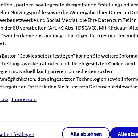
eiten-, partner- sowie geräteübergreifende Erstellung und Ve
eller Nutzungsprofile sowie die Weitergabe Ihrer Daten an Dri
Alter oder nach einer schweren Krankheit k
n Werbenetzwerke und Social Media), die Ihre Daten zum Teil in
n den eigenen vier Wänden anstrengender w
b der EU verarbeiten (Art. 49 Abs. 1 DSGVO). Mit Klick auf "All
und weniger Stolperfallen: ein barrierefreie
" werden keine zustimmungspflichtigen Cookies und Technolo
zu Maßnahmen, Rahmenbedingungen und Förd
et.
e selbstständig zu wohnen.
 Button "Cookies selbst festlegen" können Sie weitere Informa
rbeitungszwecken abrufen und die eingesetzten Cookies und
rung oder Modernisierung lohnt es sich, Barrierefreihei
gien individuell konfigurieren. Einzelheiten zu den
smöglichkeiten, den eingesetzten Technologien sowie Inform
t dabei, den tatsächlichen Bedarf mit den baulichen Mö
tergabe an Dritte finden Sie in unseren Datenschutzhinweise
und passende Lösungen zu finden. Umso wichtiger ist es 
e Beratung einzubeziehen und gemeinsam tragfähige Lös
hutz
|
Impressum
ier
Alle ablehnen
Alle akz
selbst festlegen