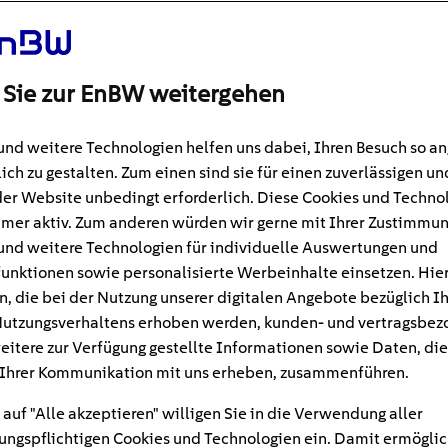
 Sie zur EnBW weitergehen
und weitere Technologien helfen uns dabei, Ihren Besuch so 
ich zu gestalten. Zum einen sind sie für einen zuverlässigen un
der Website unbedingt erforderlich. Diese Cookies und Techno
mer aktiv. Zum anderen würden wir gerne mit Ihrer Zustimmu
und weitere Technologien für individuelle Auswertungen und
unktionen sowie personalisierte Werbeinhalte einsetzen. Hie
n, die bei der Nutzung unserer digitalen Angebote bezüglich I
#Modernisieren und Bauen
n
utzungsverhaltens erhoben werden, kunden- und vertragsbez
eitere zur Verfügung gestellte Informationen sowie Daten, die
freies Wohnen: Was bei
Ihrer Kommunikation mit uns erheben, zusammenführen.
 auf "Alle akzeptieren" willigen Sie in die Verwendung aller
 und Wohnung wichtig i
ngspflichtigen Cookies und Technologien ein. Damit ermöglic