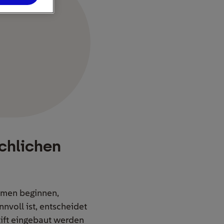
ächlichen
hmen beginnen,
nvoll ist, entscheidet
lift eingebaut werden