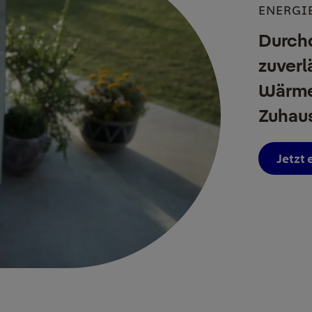
ENERGI
Durch
zuverl
Wärmel
Zuhau
Jetzt