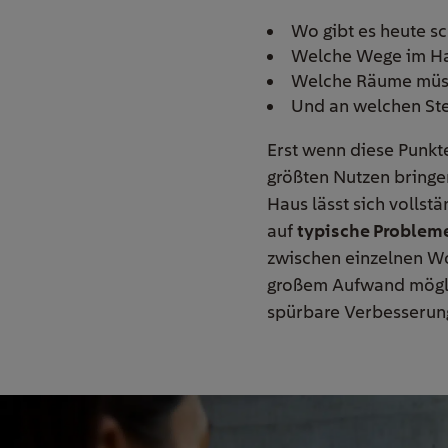
Wo gibt es heute s
Welche Wege im Ha
Welche Räume müss
Und an welchen Ste
Erst wenn diese Punkte
größten Nutzen bringe
Haus lässt sich volls
auf
typische Problem
zwischen einzelnen Wo
großem Aufwand möglich
spürbare Verbesserung