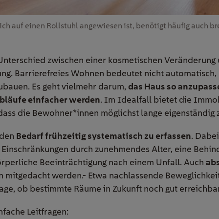
ich auf einen Rollstuhl angewiesen ist, benötigt häufig auch br
 Unterschied zwischen einer kosmetischen Veränderung u
ng. Barrierefreies Wohnen bedeutet nicht automatisch, 
zubauen. Es geht vielmehr darum,
das Haus so anzupasse
bläufe einfacher werden
. Im Idealfall bietet die Imm
dass die Bewohner*innen möglichst lange eigenständig
, den
Bedarf frühzeitig systematisch zu erfassen
. Dabei
 Einschränkungen durch zunehmendes Alter, eine Behin
örperliche Beeinträchtigung nach einem Unfall. Auch
ab
n mitgedacht werden.- Etwa nachlassende Beweglichkeit
rage, ob bestimmte Räume in Zukunft noch gut erreichba
nfache Leitfragen: