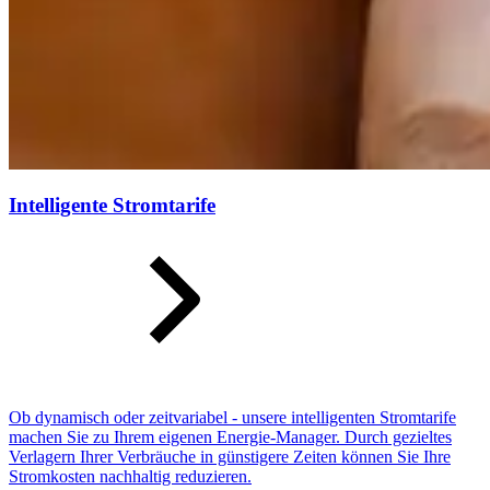
Intelligente Stromtarife
Ob dynamisch oder zeitvariabel - unsere intelligenten Stromtarife
machen Sie zu Ihrem eigenen Energie-Manager. Durch gezieltes
Verlagern Ihrer Verbräuche in günstigere Zeiten können Sie Ihre
Stromkosten nachhaltig reduzieren.