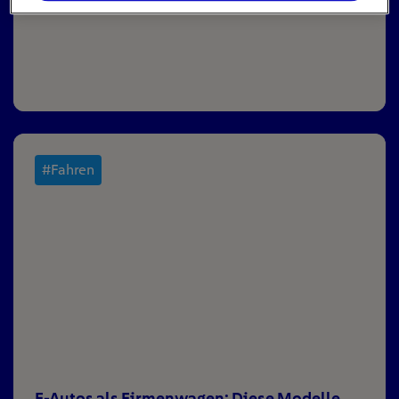
Überraschung groß – […]
#Fahren
E-Autos als Firmenwagen: Diese Modelle