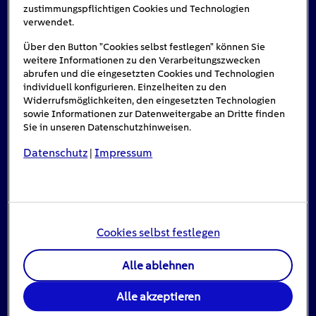
zustimmungspflichtigen Cookies und Technologien
verwendet.
Über den Button "Cookies selbst festlegen" können Sie
weitere Informationen zu den Verarbeitungszwecken
abrufen und die eingesetzten Cookies und Technologien
individuell konfigurieren. Einzelheiten zu den
Widerrufsmöglichkeiten, den eingesetzten Technologien
sowie Informationen zur Datenweitergabe an Dritte finden
Sie in unseren Datenschutzhinweisen.
Datenschutz
Impressum
|
Einspeisevergütung für Photovoltaik-
Anlagen
8
min
Cookies selbst festlegen
Jahrzehntelang war die Einspeisevergütung ein
Alle ablehnen
zentrales Instrument der deutschen Energiepolitik:
Sie hat […]
Alle akzeptieren