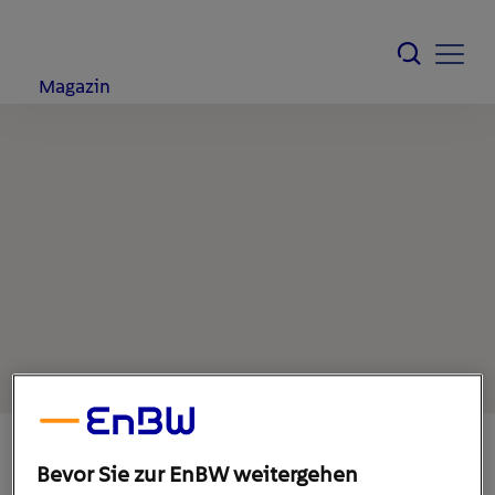
Magazin
Bevor Sie zur EnBW weitergehen
21. März 2022
1
min