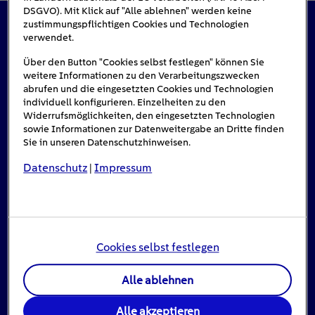
DSGVO). Mit Klick auf "Alle ablehnen" werden keine
zustimmungspflichtigen Cookies und Technologien
verwendet.
Das könnte Sie auch interessieren
Über den Button "Cookies selbst festlegen" können Sie
weitere Informationen zu den Verarbeitungszwecken
abrufen und die eingesetzten Cookies und Technologien
individuell konfigurieren. Einzelheiten zu den
Widerrufsmöglichkeiten, den eingesetzten Technologien
sowie Informationen zur Datenweitergabe an Dritte finden
Sie in unseren Datenschutzhinweisen.
Datenschutz
Impressum
|
Cookies selbst festlegen
Alle ablehnen
Stromausfall: Das ist zu tun, wenn das Licht
ausgeht
Alle akzeptieren