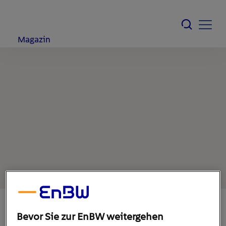
Magazin
Bevor Sie zur EnBW weitergehen
20. Juni 2022
1
min