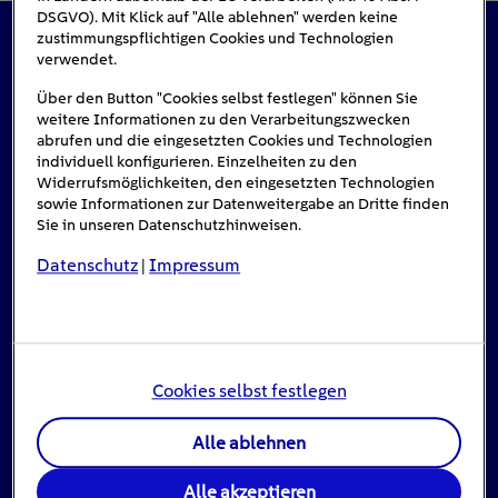
DSGVO). Mit Klick auf "Alle ablehnen" werden keine
zustimmungspflichtigen Cookies und Technologien
verwendet.
Das könnte Sie auch interessieren
Über den Button "Cookies selbst festlegen" können Sie
weitere Informationen zu den Verarbeitungszwecken
abrufen und die eingesetzten Cookies und Technologien
individuell konfigurieren. Einzelheiten zu den
Widerrufsmöglichkeiten, den eingesetzten Technologien
sowie Informationen zur Datenweitergabe an Dritte finden
Sie in unseren Datenschutzhinweisen.
Datenschutz
Impressum
|
Cookies selbst festlegen
Alle ablehnen
Stromausfall: Das ist zu tun, wenn das Licht
ausgeht
Alle akzeptieren