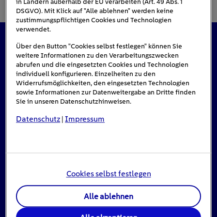
in Ländern außerhalb der EU verarbeiten (Art. 49 Abs. 1
DSGVO). Mit Klick auf "Alle ablehnen" werden keine
zustimmungspflichtigen Cookies und Technologien
verwendet.
Über den Button "Cookies selbst festlegen" können Sie
Das könnte Sie auch interessieren
weitere Informationen zu den Verarbeitungszwecken
abrufen und die eingesetzten Cookies und Technologien
individuell konfigurieren. Einzelheiten zu den
Widerrufsmöglichkeiten, den eingesetzten Technologien
#Solarenergie
sowie Informationen zur Datenweitergabe an Dritte finden
Sie in unseren Datenschutzhinweisen.
Datenschutz
Impressum
|
Cookies selbst festlegen
Alle ablehnen
Einspeisevergütung für Photovoltaik-