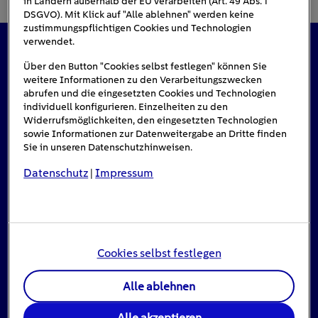
in Ländern außerhalb der EU verarbeiten (Art. 49 Abs. 1
DSGVO). Mit Klick auf "Alle ablehnen" werden keine
zustimmungspflichtigen Cookies und Technologien
verwendet.
Das könnte Sie auch interessieren
Über den Button "Cookies selbst festlegen" können Sie
weitere Informationen zu den Verarbeitungszwecken
abrufen und die eingesetzten Cookies und Technologien
individuell konfigurieren. Einzelheiten zu den
Widerrufsmöglichkeiten, den eingesetzten Technologien
sowie Informationen zur Datenweitergabe an Dritte finden
Sie in unseren Datenschutzhinweisen.
Datenschutz
Impressum
|
Cookies selbst festlegen
Alle ablehnen
Stromausfall: Das ist zu tun, wenn das Licht
Alle akzeptieren