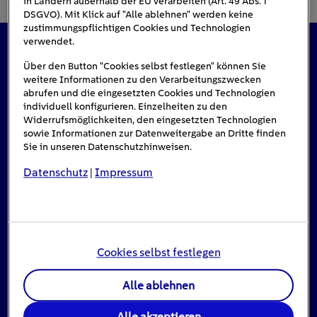
in Ländern außerhalb der EU verarbeiten (Art. 49 Abs. 1
DSGVO). Mit Klick auf "Alle ablehnen" werden keine
zustimmungspflichtigen Cookies und Technologien
verwendet.
Das könnte Sie auch interessieren
Über den Button "Cookies selbst festlegen" können Sie
weitere Informationen zu den Verarbeitungszwecken
abrufen und die eingesetzten Cookies und Technologien
individuell konfigurieren. Einzelheiten zu den
Widerrufsmöglichkeiten, den eingesetzten Technologien
sowie Informationen zur Datenweitergabe an Dritte finden
Sie in unseren Datenschutzhinweisen.
Datenschutz
Impressum
|
Cookies selbst festlegen
Alle ablehnen
Stromausfall: Das ist zu tun, wenn das Licht
Alle akzeptieren