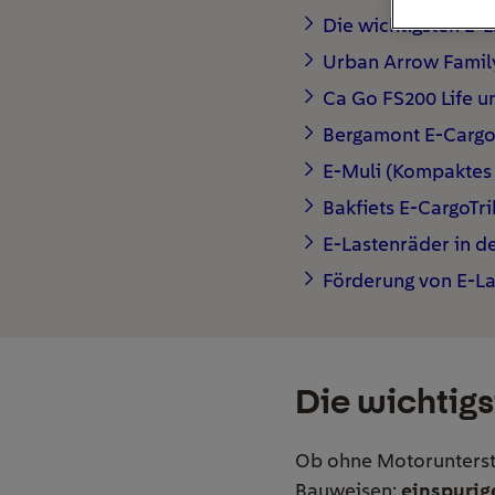
Die wichtigsten E-
Urban Arrow Famil
Ca Go FS200 Life u
Bergamont E-Cargovi
E-Muli (Kompaktes
Bakfiets E-CargoTri
E-Lastenräder in d
Förderung von E-L
Die wichtig
Ob ohne Motorunterst
Bauweisen:
einspurig