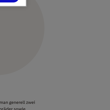
 man generell zwei
enräder sowie