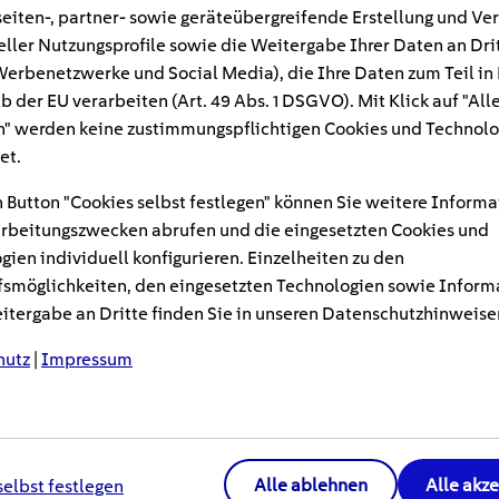
fe oder sperrige Güter – mit einem E-Lastenra
eiten-, partner- sowie geräteübergreifende Erstellung und Ve
ansportaufgaben mühelos erledigen. Neben M
eller Nutzungsprofile sowie die Weitergabe Ihrer Daten an Dri
Einsatz als Familienfahrzeug eignen, gibt es 
n Werbenetzwerke und Social Media), die Ihre Daten zum Teil in
b der EU verarbeiten (Art. 49 Abs. 1 DSGVO). Mit Klick auf "All
h zur Beförderung schwerer Lasten anbieten. 
" werden keine zustimmungspflichtigen Cookies und Technolo
edlichster Bauweise genauer vor.
et.
 Button "Cookies selbst festlegen" können Sie weitere Informa
immer beliebter: Laut dem Zweirad-Industrie-Verband 
rbeitungszwecken abrufen und die eingesetzten Cookies und
000 E-Lastenräder verkauft – ein Anstieg um 14,5 Proze
gien individuell konfigurieren. Einzelheiten zu den
mehr als das Dreifache im Vergleich zu 2019 (54.400). He
smöglichkeiten, den eingesetzten Technologien sowie Inform
ten Lastenräder E-Bikes – 2023 wurden nur noch 46.300 
tergabe an Dritte finden Sie in unseren Datenschutzhinweise
agt.
hutz
|
Impressum
ier
Alle ablehnen
Alle akz
selbst festlegen