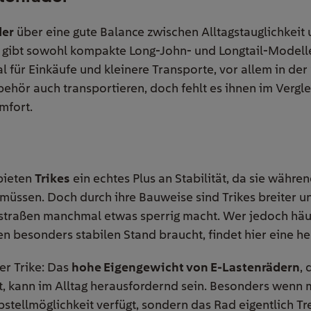
der
über eine gute Balance zwischen Alltagstauglichkeit
s gibt sowohl kompakte Long-John- und Longtail-Modelle
für Einkäufe und kleinere Transporte, vor allem in der 
behör auch transportieren, doch fehlt es ihnen im Vergl
mfort.
 bieten
Trikes
ein echtes Plus an Stabilität, da sie währen
müssen. Doch durch ihre Bauweise sind Trikes breiter 
tstraßen manchmal etwas sperrig macht. Wer jedoch häu
en besonders stabilen Stand braucht, findet hier eine 
r Trike: Das
hohe Eigengewicht von E-Lastenrädern
,
t, kann im Alltag herausfordernd sein. Besonders wenn m
bstellmöglichkeit verfügt, sondern das Rad eigentlich T