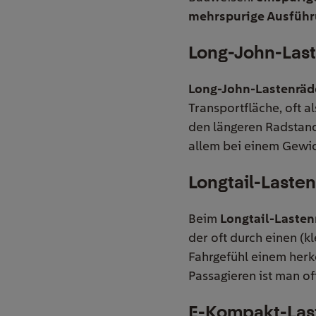
mehrspurige Ausfüh
Long-John-Las
Long-John-Lastenräd
Transportfläche, oft al
den längeren Radstand 
allem bei einem Gewic
Longtail-Laste
Beim
Longtail-Lasten
der oft durch einen (k
Fahrgefühl einem herk
Passagieren ist man of
E-Kompakt-Las