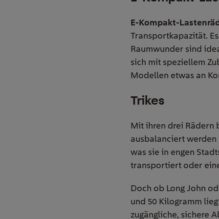
E-Kompakt-Lastenrä
Transportkapazität. E
Raumwunder sind ideal 
sich mit speziellem Zu
Modellen etwas an Ko
Trikes
Mit ihren drei Rädern
ausbalanciert werden 
was sie in engen Stad
transportiert oder ein
Doch ob Long John ode
und 50 Kilogramm lieg
zugängliche, sichere A