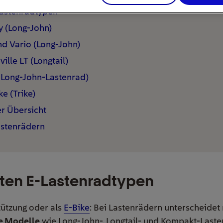
Lastenradtypen
y (Long-John)
nd Vario (Long-John)
lle LT (Longtail)
 Long-John-Lastenrad)
ke (Trike)
er Übersicht
astenrädern
sten E-Lastenradtypen
ützung oder als
E-Bike
: Bei Lastenrädern unterscheidet
e Modelle
wie Long-John-, Longtail- und Kompakt-Last