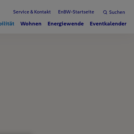
Service & Kontakt
EnBW-Startseite
Suchen
ilität
Wohnen
Energiewende
Eventkalender