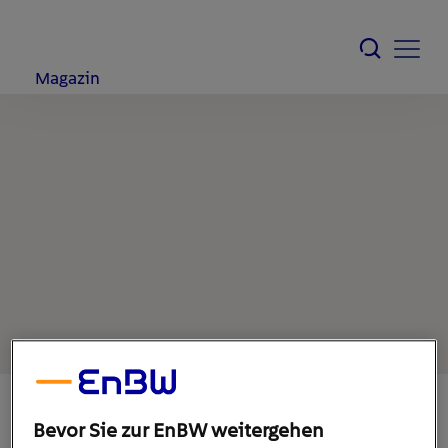
Magazin
Bevor Sie zur EnBW weitergehen
4. Februar 2020
1
min