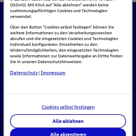
DSGVO). Mit Klick auf "Alle ablehnen" werden keine
zustimmungspflichtigen Cookies und Technologien
verwendet.
Das könnte Sie auch interessieren
Über den Button "Cookies selbst festlegen" können Sie
weitere Informationen zu den Verarbeitungszwecken
abrufen und die eingesetzten Cookies und Technologien
individuell konfigurieren. Einzelheiten zu den
Widerrufsmöglichkeiten, den eingesetzten Technologien
sowie Informationen zur Datenweitergabe an Dritte finden
Sie in unseren Datenschutzhinweisen.
Datenschutz
Impressum
|
Cookies selbst festlegen
Alle ablehnen
Stromausfall: Das ist zu tun, wenn das Licht
ausgeht
Alle akzeptieren