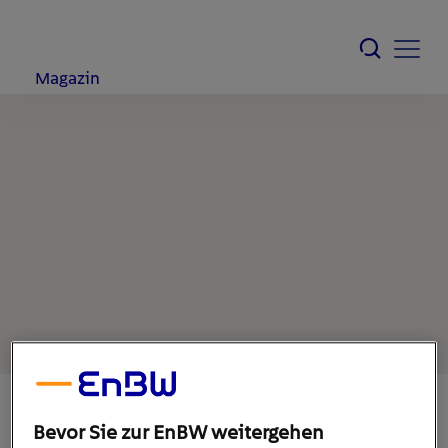
Magazin
Bevor Sie zur EnBW weitergehen
10. September 2020
1
min