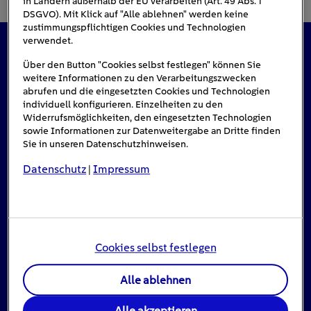
in Ländern außerhalb der EU verarbeiten (Art. 49 Abs. 1
DSGVO). Mit Klick auf "Alle ablehnen" werden keine
zustimmungspflichtigen Cookies und Technologien
verwendet.
Das könnte Sie auch interessieren
Über den Button "Cookies selbst festlegen" können Sie
weitere Informationen zu den Verarbeitungszwecken
abrufen und die eingesetzten Cookies und Technologien
individuell konfigurieren. Einzelheiten zu den
Widerrufsmöglichkeiten, den eingesetzten Technologien
#Solarenergie
sowie Informationen zur Datenweitergabe an Dritte finden
Sie in unseren Datenschutzhinweisen.
Datenschutz
Impressum
|
Cookies selbst festlegen
Alle ablehnen
Einspeisevergütung für Photovoltaik-
Alle akzeptieren