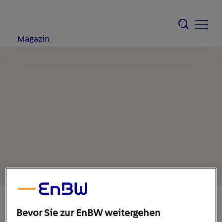
Magazin
Bevor Sie zur EnBW weitergehen
12. Februar 2021
1
min