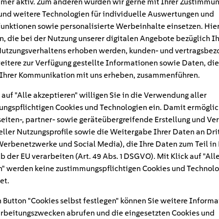
mer aktiv. Zum anderen würden wir gerne mit Ihrer Zustimmu
und weitere Technologien für individuelle Auswertungen und
unktionen sowie personalisierte Werbeinhalte einsetzen. Hie
n, die bei der Nutzung unserer digitalen Angebote bezüglich I
utzungsverhaltens erhoben werden, kunden- und vertragsbez
eitere zur Verfügung gestellte Informationen sowie Daten, die
Ihrer Kommunikation mit uns erheben, zusammenführen.
 auf "Alle akzeptieren" willigen Sie in die Verwendung aller
ngspflichtigen Cookies und Technologien ein. Damit ermöglic
eiten-, partner- sowie geräteübergreifende Erstellung und Ve
eller Nutzungsprofile sowie die Weitergabe Ihrer Daten an Dri
n Werbenetzwerke und Social Media), die Ihre Daten zum Teil in
#
b der EU verarbeiten (Art. 49 Abs. 1 DSGVO). Mit Klick auf "All
" werden keine zustimmungspflichtigen Cookies und Technolo
ks-e
et.
 Button "Cookies selbst festlegen" können Sie weitere Informa
rbeitungszwecken abrufen und die eingesetzten Cookies und