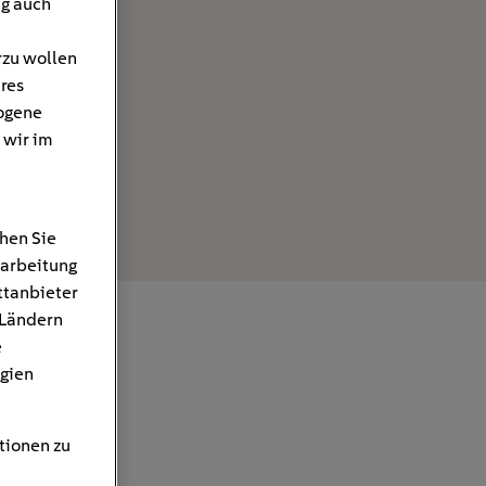
ng auch
rzu wollen
hres
ogene
 wir im
hen Sie
rarbeitung
ttanbieter
 Ländern
e
gien
tionen zu