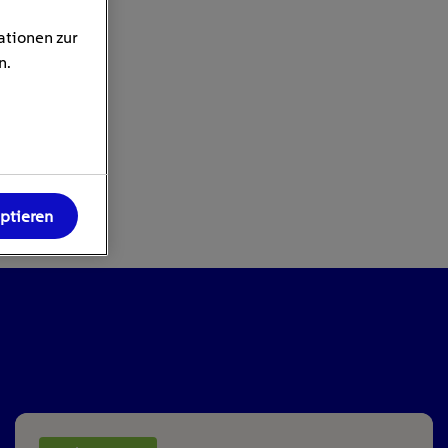
ationen zur
n.
eptieren