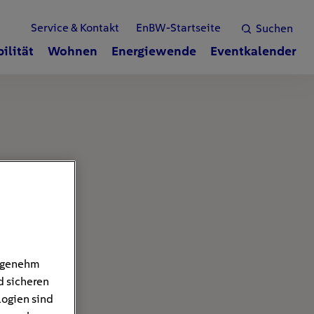
Service & Kontakt
EnBW-Startseite
Suchen
ilität
Wohnen
Energiewende
Eventkalender
angenehm
d sicheren
logien sind