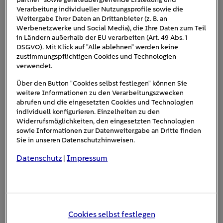
Verarbeitung individueller Nutzungsprofile sowie die
Weitergabe Ihrer Daten an Drittanbieter (z. B. an
Abgerundete Formen, stilvolle Chromelemente: Für das Design
Werbenetzwerke und Social Media), die Ihre Daten zum Teil
des ersten SUVs aus TOGGs Herstellung ist die italienische
in Ländern außerhalb der EU verarbeiten (Art. 49 Abs. 1
DSGVO). Mit Klick auf "Alle ablehnen" werden keine
Designschmiede Pininfarina verantwortlich (Foto: © TOGG).
zustimmungspflichtigen Cookies und Technologien
verwendet.
Aufbruch in einen neuen Markt: Die Türkei
wird Autohersteller
Über den Button "Cookies selbst festlegen" können Sie
weitere Informationen zu den Verarbeitungszwecken
abrufen und die eingesetzten Cookies und Technologien
Rein elektrisch betriebene Autos, wie der SUV von TOGG,
individuell konfigurieren. Einzelheiten zu den
sind für die Türkei nicht nur ein Meilenstein im Bereich
Widerrufsmöglichkeiten, den eingesetzten Technologien
der Elektromobilität, sondern auch gleichzeitig der erste
sowie Informationen zur Datenweitergabe an Dritte finden
eigenen Automobilproduktion im
Schritt hin zur
Sie in unseren Datenschutzhinweisen.
Land
. Denn bislang werden im anatolischen Staat zwar
Datenschutz
Impressum
|
Autos produziert, aber die Namen der Hersteller heißen
Toyota, Honda oder Peugeot. Der erste und bislang letzte
Vorstoß der Türkei in die Automobilherstellung liegt rund
60 Jahre zurück.
Der Devrim war 1961 das erste in der
Türkei designte und produzierte Automobil, doch es
Cookies selbst festlegen