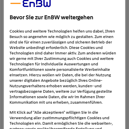
Bislang
konnte man den
T
OGG
T10X
hierzulande
nur aus
Bevor Sie zur EnBW weitergehen
der Ferne bestaunen, während er in
der
Türkei
schon
sehr
erfolgreich verkauft wird.
Dort
fanden
s
eit Beginn seiner
Cookies und weitere Technologien helfen uns dabei, Ihren
Auslieferung im Mai 2023
15.000
Fahrzeug
e
eine
*n
Besuch so angenehm wie möglich zu gestalten. Zum einen
Abnehmer*in.
Der Preis für den T10X
liegt
in der Türkei
sind sie für einen zuverlässigen und sicheren Betrieb der
bei
1,4 Millionen Lira
(ca.
40.400 Euro
)
.
Wieviel das
Website unbedingt erforderlich. Diese Cookies und
Technologien sind daher immer aktiv. Zum anderen würden
vermutlich ab Herbst erhältliche E-Auto
in Deutschland
wir gerne mit Ihrer Zustimmung auch Cookies und weitere
kosten wird, ist derzeit noch nicht bekannt.
Technologien für individuelle Auswertungen und
Komfortfunktionen sowie personalisierte Werbeinhalte
einsetzen. Hierzu wollen wir Daten, die bei der Nutzung
unserer digitalen Angebote bezüglich Ihres Online-
Nutzungsverhaltens erhoben werden, kunden- und
vertragsbezogene Daten, weitere zur Verfügung gestellte
Informationen sowie Daten, die wir im Rahmen Ihrer
Kommunikation mit uns erheben, zusammenführen.
Mit Klick auf "Alle akzeptieren" willigen Sie in die
Verwendung aller zustimmungspflichtigen Cookies und
Technologien ein. Damit ermöglichen Sie die webseiten-,
partner- sowie geräteübergreifende Erstellung und