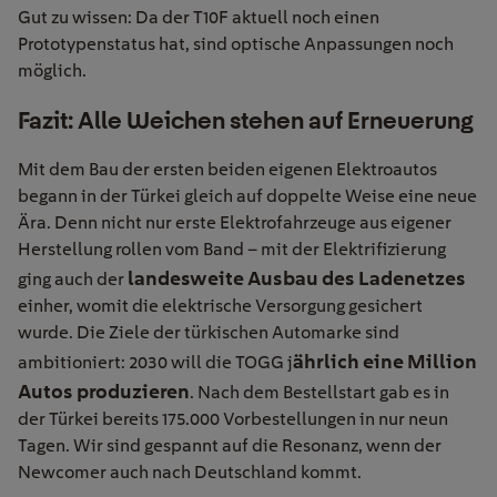
Gut zu wissen: Da der T10F aktuell noch einen
Prototypenstatus hat, sind optische Anpassungen noch
möglich.
Fazit: Alle Weichen stehen auf Erneuerung
Mit dem Bau der ersten
beiden
eigenen Elektroautos
begann
in der Türkei gleich auf doppelte Weise eine neue
Ära. Denn nicht nur erste Elektrofahrzeuge
aus eigener
Herstellung
rollen
vom Band
– mit der Elektrifizierung
landesweite Ausbau des
Ladenetzes
ging
auch der
einher
,
womit die
elektrische Versorgung gesichert
wurde
.
Die Ziele
der türkischen Automarke
sind
ährlich eine Million
ambitioniert: 2030 will die
TOGG
j
Autos produzieren
.
Nach dem Bestellstart gab es
in
der Türkei
bereits 175.000 Vorbestellungen in nur neun
Tagen.
Wir
sind
gespannt
auf die Resonanz
, wenn der
Newcomer
auch nach Deutschland kommt.