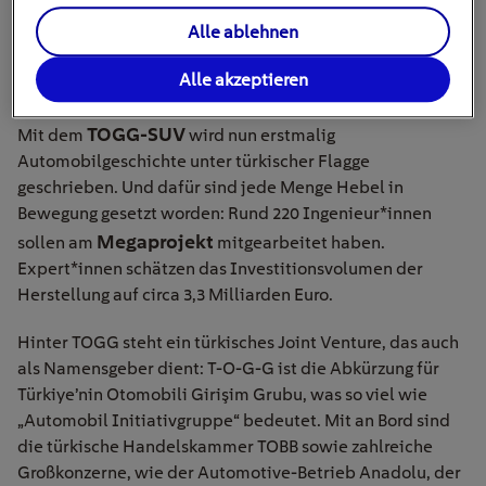
wurden nur vier Prototypen davon hergestellt. Darauf
folgten mit der Marke Anadol die ersten
Alle ablehnen
massenproduzierten Pkw, die von 1966 bis 1991 gebaut
Alle akzeptieren
wurden
.
TOGG-SUV
Mit dem
wird nun erstmalig
Automobilgeschichte unter türkischer Flagge
geschrieben. Und dafür sind jede Menge Hebel in
Bewegung gesetzt worden: Rund 220 Ingenieur*innen
Megaprojekt
sollen am
mitgearbeitet haben.
Expert
*
innen schätzen das Investitionsvolumen der
Herstellung auf circa 3,3 Milliarden Euro.
Hinter TOGG steht ein türkisches Joint Venture, das auch
als Namensgeber dient: T-O-G-G ist die Abkürzung für
Türkiye’nin Otomobili Girişim Grubu, was so viel wie
„Automobil Initiativgruppe“ bedeutet. Mit an Bord sind
die türkische Handelskammer TOBB sowie zahlreiche
Großkonzerne, wie der Automotive-Betrieb Anadolu, der