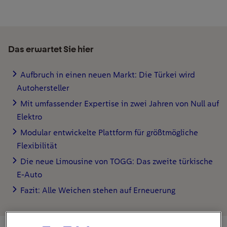
Das erwartet Sie hier
Aufbruch in einen neuen Markt: Die Türkei wird
Autohersteller
Mit umfassender Expertise in zwei Jahren von Null auf
Elektro
Modular entwickelte Plattform für größtmögliche
Flexibilität
Die neue Limousine von TOGG: Das zweite türkische
E-Auto
Fazit: Alle Weichen stehen auf Erneuerung