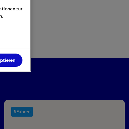
ationen zur
n.
eptieren
#Fahren