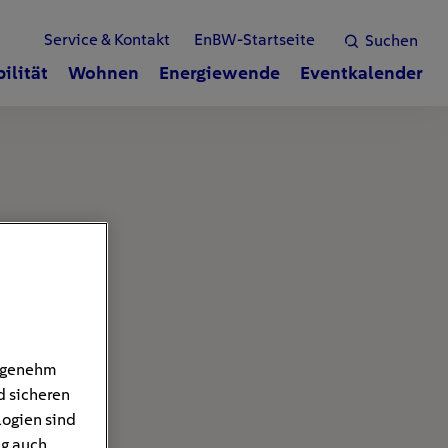
Service & Kontakt
EnBW-Startseite
Suchen
ilität
Wohnen
Energiewende
Eventkalender
angenehm
d sicheren
logien sind
ng auch