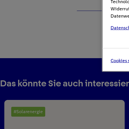
Technolo
Widerruf
Datenwei
Datensc
Cookies 
Das könnte Sie auch interessie
#Solarenergie