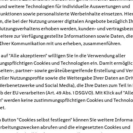
und weitere Technologien für individuelle Auswertungen und
unktionen sowie personalisierte Werbeinhalte einsetzen. Hie
n, die bei der Nutzung unserer digitalen Angebote bezüglich I
utzungsverhaltens erhoben werden, kunden- und vertragsbez
eitere zur Verfügung gestellte Informationen sowie Daten, die
Ihrer Kommunikation mit uns erheben, zusammenführen.
 auf "Alle akzeptieren" willigen Sie in die Verwendung aller
ngspflichtigen Cookies und Technologien ein. Damit ermöglic
eiten-, partner- sowie geräteübergreifende Erstellung und Ve
eller Nutzungsprofile sowie die Weitergabe Ihrer Daten an Dri
n Werbenetzwerke und Social Media), die Ihre Daten zum Teil in
#
b der EU verarbeiten (Art. 49 Abs. 1 DSGVO). Mit Klick auf "All
" werden keine zustimmungspflichtigen Cookies und Technolo
_wasserstoff_hyundai-ne
et.
 Button "Cookies selbst festlegen" können Sie weitere Informa
rbeitungszwecken abrufen und die eingesetzten Cookies und