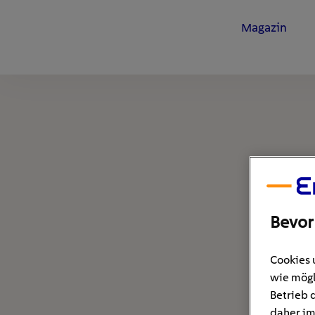
Magazin
Bevor
Cookies 
wie mögl
Betrieb 
daher im