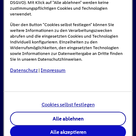
DSGVO). Mit Klick auf "Alle ablehnen" werden keine
Das könnte Sie auch interessieren
zustimmungspflichtigen Cookies und Technologien
verwendet.
Über den Button "Cookies selbst festlegen" können Sie
weitere Informationen zu den Verarbeitungszwecken
abrufen und die eingesetzten Cookies und Technologien
individuell konfigurieren. Einzelheiten zu den
Widerrufsmöglichkeiten, den eingesetzten Technologien
sowie Informationen zur Datenweitergabe an Dritte finden
Sie in unseren Datenschutzhinweisen.
Datenschutz
Impressum
|
Cookies selbst festlegen
Stromausfall: Das ist zu tun, wenn das Licht
ausgeht
Alle ablehnen
16
min
Alle akzeptieren