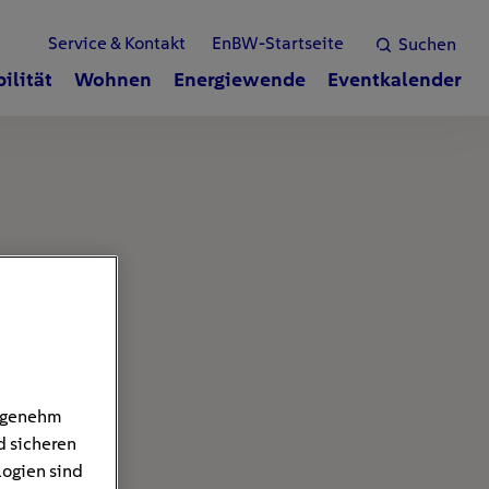
Service & Kontakt
EnBW-Startseite
Suchen
ilität
Wohnen
Energiewende
Eventkalender
angenehm
d sicheren
logien sind