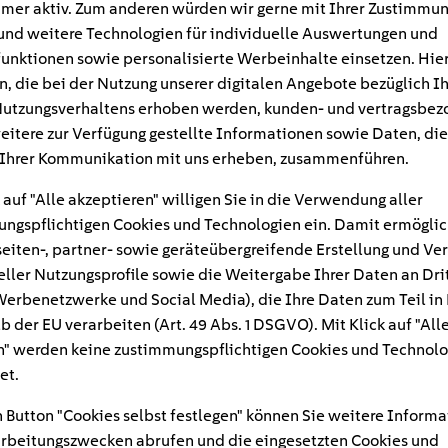
mer aktiv. Zum anderen würden wir gerne mit Ihrer Zustimmu
und weitere Technologien für individuelle Auswertungen und
unktionen sowie personalisierte Werbeinhalte einsetzen. Hie
n, die bei der Nutzung unserer digitalen Angebote bezüglich I
utzungsverhaltens erhoben werden, kunden- und vertragsbez
eitere zur Verfügung gestellte Informationen sowie Daten, die
Ihrer Kommunikation mit uns erheben, zusammenführen.
 auf "Alle akzeptieren" willigen Sie in die Verwendung aller
ngspflichtigen Cookies und Technologien ein. Damit ermöglic
eiten-, partner- sowie geräteübergreifende Erstellung und Ve
eller Nutzungsprofile sowie die Weitergabe Ihrer Daten an Dri
n Werbenetzwerke und Social Media), die Ihre Daten zum Teil in
#
b der EU verarbeiten (Art. 49 Abs. 1 DSGVO). Mit Klick auf "All
" werden keine zustimmungspflichtigen Cookies und Technolo
ehnes
et.
 Button "Cookies selbst festlegen" können Sie weitere Informa
rbeitungszwecken abrufen und die eingesetzten Cookies und