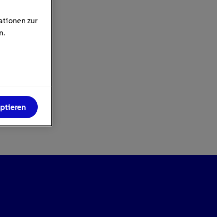
ationen zur
n.
eptieren