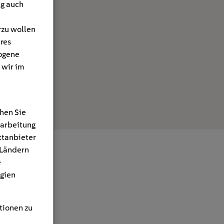
ng auch
rzu wollen
hres
ogene
 wir im
hen Sie
rarbeitung
ttanbieter
 Ländern
e
gien
tionen zu