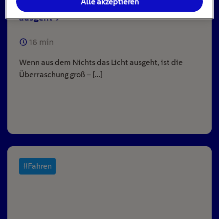
Alle akzeptieren
Stromausfall: Das ist zu tun, wenn das Licht
ausgeht
16
min
Wenn aus dem Nichts das Licht ausgeht, ist die
Überraschung groß – […]
#Fahren