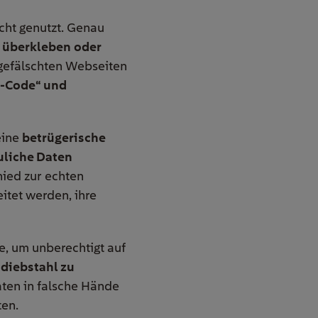
cht genutzt. Genau
n überkleben
oder
f gefälschten Webseiten
-Code“ und
eine
betrügerische
uliche Daten
ied zur echten
itet werden, ihre
, um unberechtigt auf
sdiebstahl zu
Daten in falsche Hände
ten.