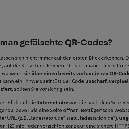
 man gefälschte QR-Codes?
assen sich nicht immer auf den ersten Blick erkennen. D
n
, auf die Sie achten können. Oft sind manipulierte Cod
 etwa wenn sie
über einen bereits vorhandenen QR-Cod
 kann ein Hinweis sein: Ist der Code
unscharf, verpixel
uziert
, sollten Sie vorsichtig sein.
der Blick auf die
Internetadresse
, die nach dem Scanne
 genau, bevor Sie eine Seite öffnen. Betrügerische Webs
 der URL
(z. B. „ladestaton.de“ statt „ladestation.de“),
ung
on-123.info“ oder verzichten ganz auf eine sichere HTT