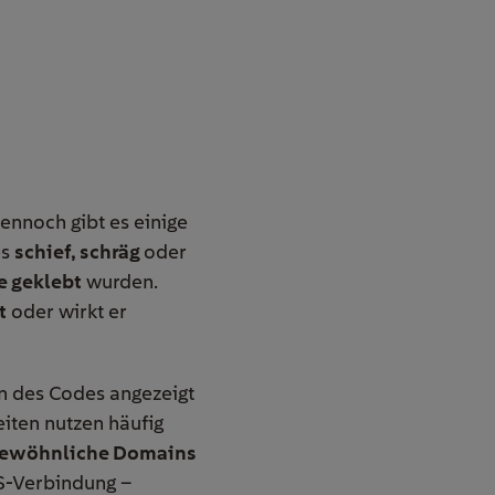
ennoch gibt es einige
es
schief, schräg
oder
e geklebt
wurden.
t
oder wirkt er
n des Codes angezeigt
eiten nutzen häufig
ewöhnliche Domains
PS-Verbindung –