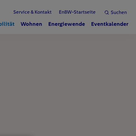
Service & Kontakt
EnBW-Startseite
Suchen
ilität
Wohnen
Energiewende
Eventkalender