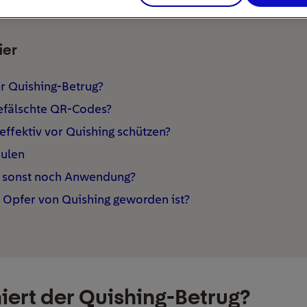
ier
er Quishing-Betrug?
efälschte QR-Codes?
effektiv vor Quishing schützen?
äulen
g sonst noch Anwendung?
 Opfer von Quishing geworden ist?
iert der Quishing-Betrug?