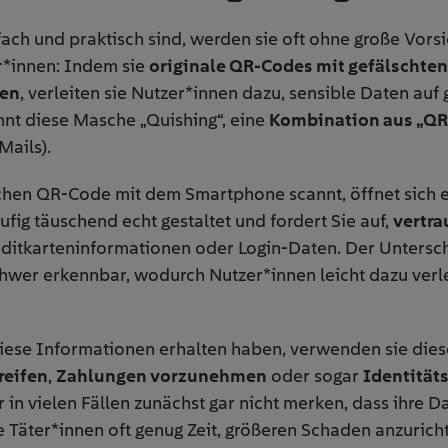
ach und praktisch sind, werden sie oft ohne große Vorsi
r*innen: Indem sie
originale QR-Codes mit gefälschte
ren
, verleiten sie Nutzer*innen dazu, sensible Daten au
nt diese Masche „Quishing“, eine
Kombination aus „QR
Mails).
chen QR-Code mit dem Smartphone scannt, öffnet sich 
äufig täuschend echt gestaltet und fordert Sie auf,
vertra
ditkarteninformationen oder Login-Daten. Der Untersch
chwer erkennbar, wodurch Nutzer*innen leicht dazu verle
ese Informationen erhalten haben, verwenden sie diese
reifen
,
Zahlungen vorzunehmen
oder sogar
Identität
r in vielen Fällen zunächst gar nicht merken, dass ihre 
e Täter*innen oft genug Zeit, größeren Schaden anzurich