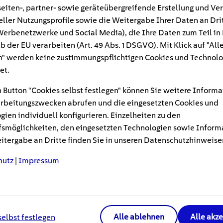
eiten-, partner- sowie geräteübergreifende Erstellung und Ve
eller Nutzungsprofile sowie die Weitergabe Ihrer Daten an Dri
 uns heute überall: auf Plakaten, in Restaur
n Werbenetzwerke und Social Media), die Ihre Daten zum Teil in
auch an Ladesäulen für Elektroautos. Die klei
b der EU verarbeiten (Art. 49 Abs. 1 DSGVO). Mit Klick auf "All
aben viele Vorteile, werden jedoch immer h
" werden keine zustimmungspflichtigen Cookies und Technolo
s sogenannte Quishing genutzt. Wir erklären,
et.
ktioniert und wie man gefälschte QR-Codes 
 Button "Cookies selbst festlegen" können Sie weitere Informa
rbeitungszwecken abrufen und die eingesetzten Cookies und
gien individuell konfigurieren. Einzelheiten zu den
smöglichkeiten, den eingesetzten Technologien sowie Inform
shing mittlerweile auch, um E-Auto-Fahrer*innen vor al
tergabe an Dritte finden Sie in unseren Datenschutzhinweise
en zu täuschen. Dabei nutzen sie manipulierte QR-Codes
zu lotsen und sensible Daten abzugreifen. Neben E-Mai
hutz
|
Impressum
ie Kriminellen vor allem auf Kreditkartendaten abgeseh
berichtete bereits über erste Fälle, auch der ADAC und 
arnen vor einer steigenden Gefahr.
Alle ablehnen
Alle akz
selbst festlegen