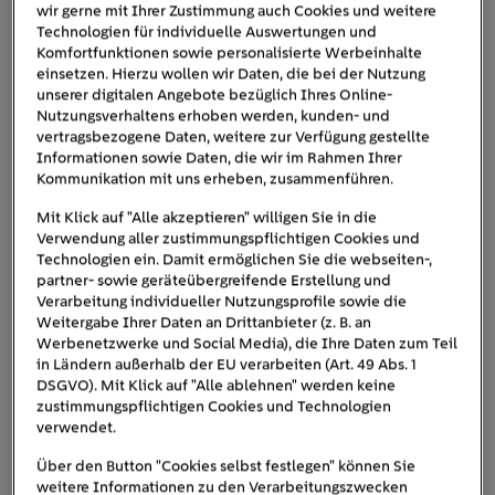
wir gerne mit Ihrer Zustimmung auch Cookies und weitere
Technologien für individuelle Auswertungen und
E-Auto-Batterie: So beeinflusst sie die
Komfortfunktionen sowie personalisierte Werbeinhalte
CO₂-Bilanz von Elektroautos
einsetzen. Hierzu wollen wir Daten, die bei der Nutzung
unserer digitalen Angebote bezüglich Ihres Online-
Seit den Anfängen der Elektromobilität führen Kritiker
Nutzungsverhaltens erhoben werden, kunden- und
vertragsbezogene Daten, weitere zur Verfügung gestellte
das Argument ins Feld, dass die CO
₂
-Bilanz von E
-Autos
Informationen sowie Daten, die wir im Rahmen Ihrer
der Herstellung ihrer Batterien zum Opfer fällt. Zeitweise
Kommunikation mit uns erheben, zusammenführen.
kursierte die Meldung, dass der CO
₂
-Ausstoß
für eine E-
Mit Klick auf "Alle akzeptieren" willigen Sie in die
Auto-Batterie in der Herstellung bei unglaublichen 17
Verwendung aller zustimmungspflichtigen Cookies und
Tonnen liegt. Doch besitzt diese Behauptung noch die
Technologien ein. Damit ermöglichen Sie die webseiten-,
Relevanz, die sie vor einigen Jahren hatte?
partner- sowie geräteübergreifende Erstellung und
Verarbeitung individueller Nutzungsprofile sowie die
Weitergabe Ihrer Daten an Drittanbieter (z. B. an
Diverse
Studien
relativieren dieses Argument
Werbenetzwerke und Social Media), die Ihre Daten zum Teil
mittlerweile. Dabei wurde auch immer wieder
in Ländern außerhalb der EU verarbeiten (Art. 49 Abs. 1
aufgezeigt, dass der Hauptgrund für den
Mythos
, ein E-
DSGVO). Mit Klick auf "Alle ablehnen" werden keine
Auto sei umweltschädlicher als ein Verbrenner, in der
zustimmungspflichtigen Cookies und Technologien
verwendet.
sogenannten „Schweden-Studie“ aus dem Jahr 2017 zu
finden ist. Die hier präsentierten Zahlen (150 bis 200
Über den Button "Cookies selbst festlegen" können Sie
Kilogramm CO
₂
pro Kilowattstunde Kapazität) wurden
weitere Informationen zu den Verarbeitungszwecken