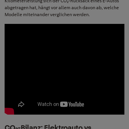
Kilometerleistung sich der CO
₂
-Rucksack eines E-Autos
abgetragen hat, h
ä
ngt vor allem auch davon ab, welche
Modelle miteinander verglichen werden.
CO
₂
-Bilanz: Elektroauto
vs.