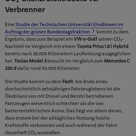
Verbrenner
Eine
Studie der Technischen Universität Eindhoven im
Auftrag der grünen Bundestagsfraktion
kommt zu dem
Ergebnis, dass zum Beispiel ein
VW e-Golf
seinen CO
₂
-
Nachteil im Vergleich mit einem
Toyota Prius 1.8 l Hybrid
bereits nach 28.000 Kilometern Laufleistung ausgeglichen
hat.
Teslas Model 3
braucht im Vergleich
zum
Mercedes C
220 d
dafür rund 30.000 Kilometer.
Die Studie kommt zu dem
Fazit
: Am Ende eines
durchschnittlich zehnjährigen Fahrzeuglebens ist die
Ökobilanz von mit Diesel und Benzin betriebenen
Fahrzeugen wesentlich schlechter als die von
batterieelektrischen Autos. Das liegt vor allem daran,
dass erstere bei der alltäglichen Nutzung fossile
Kraftstoffe verbrennen und auch während der Fahrt
dauerhaft CO
₂
ausstoßen.