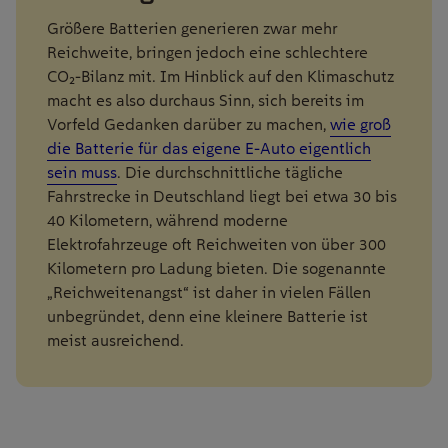
Größere Batterien generieren zwar mehr
Reichweite, bringen jedoch eine schlechtere
CO
₂
-Bilanz mit. Im Hinblick auf den Klimaschutz
macht es also
durchaus Sinn
, sich bereits
im
Vorfeld Gedanken
dar
ü
ber zu machen,
wie groß
die Batterie für das eigene E-Auto eigentlich
sein
muss
.
Die
durchschnittliche tägliche
Fahrstrecke in Deutschland
liegt
bei etwa
30 bis
40 Kilometern
, während moderne
Elektrofahrzeuge oft Reichweiten von über 300
Kilometern pro Ladung bieten. Die sogenannte
„Reichweitenangst“ ist daher in vielen Fällen
unbegründet
, denn e
ine kleinere Batterie
ist
meist
ausreichend
.