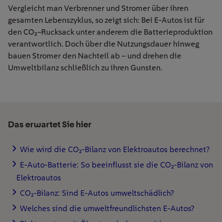
Vergleicht man Verbrenner und Stromer über ihren
gesamten Lebenszyklus, so zeigt sich: Bei E-Autos ist für
den CO
₂
–
Rucksack unter
anderem
die
Batterie
p
roduktion
verantwortlich. Doch
ü
ber die Nutzungsdauer hinweg
bauen Stromer den
Nachteil ab
–
und drehen die
Umweltbilanz schlie
ß
lich zu ihren Gunsten.
Das erwartet Sie hier
Wie wird die CO₂-Bilanz von Elektroautos berechnet?
E-Auto-Batterie: So beeinflusst sie die CO₂-Bilanz von
Elektroautos
CO₂-Bilanz: Sind E-Autos umweltschädlich?
Welches sind die umweltfreundlichsten E-Autos?