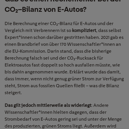
CO
₂
–
Bilanz von E-
Autos?
Die Berechnung einer CO
₂
-Bilanz für E-Autos und der
Vergleich mit Verbrennern ist so
kompliziert
, dass selbst
Expert*innen schon darüber gestritten haben. 2021 gab es
einen Brandbrief von über 170 Wissenschaftler*innen an
die EU-Kommission. Darin stand, dass die bisherige
Berechnung falsch sei und der CO
₂
-Rucksack für
Elektroautos fast doppelt so hoch ausfallen müsste, wie
bis dahin angenommen wurde.
Erklärt wurde das damit,
dass immer, wenn nicht genug grüner Strom zur Verfügung
steht, Strom aus fossilen Quellen fließt – was die Bilanz
steigert.
Das gilt jedoch mittlerweile als widerlegt
: Andere
Wissenschaftler*innen hielten dagegen, dass der
Strombedarf von E-Autos gering sei und unter der Menge
des produzierten, grünen Stroms liegt. Außerdem wird