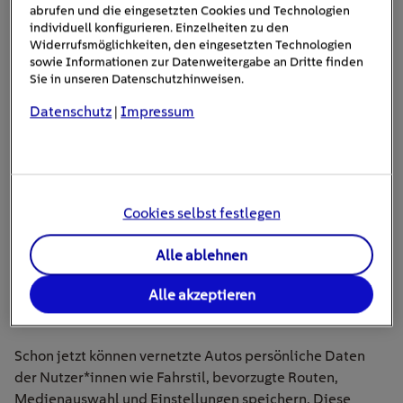
abrufen und die eingesetzten Cookies und Technologien
individuell konfigurieren. Einzelheiten zu den
Widerrufsmöglichkeiten, den eingesetzten Technologien
sowie Informationen zur Datenweitergabe an Dritte finden
Sie in unseren Datenschutzhinweisen.
Datenschutz
Impressum
|
Eine Zukunft, in der alle Fahrzeuge miteinander verknüpft sind,
Cookies selbst festlegen
scheint durchaus möglich. Allerdings wird bis dahin noch einiges
an Zeit verstreichen.
Alle ablehnen
Wenn Autos miteinander und mit
Alle akzeptieren
der Umgebung kommunizieren
Schon jetzt können vernetzte Autos persönliche Daten
der Nutzer*innen wie Fahrstil, bevorzugte Routen,
Medienauswahl und Einstellungen speichern. Diese