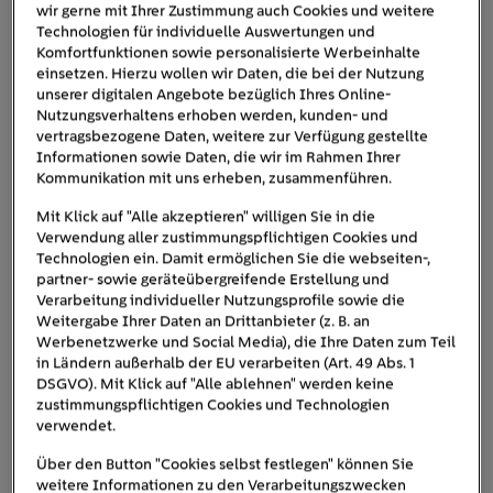
Autodisplay anzeigen lassen. Oder sofern es
wir gerne mit Ihrer Zustimmung auch Cookies und weitere
entsprechend ausgestattet ist, erkennt das Fahrzeug, dass
Technologien für individuelle Auswertungen und
Komfortfunktionen sowie personalisierte Werbeinhalte
man sich auf dem Heimweg befindet und gibt rechtzeitig
einsetzen. Hierzu wollen wir Daten, die bei der Nutzung
den Befehl, die Heizung hochzudrehen, das Licht
unserer digitalen Angebote bezüglich Ihres Online-
anzuschalten und das Garagentor zu öffnen.
Nutzungsverhaltens erhoben werden, kunden- und
vertragsbezogene Daten, weitere zur Verfügung gestellte
Updates
Informationen sowie Daten, die wir im Rahmen Ihrer
Besonders bequem ist, dass
für das
Kommunikation mit uns erheben, zusammenführen.
Betriebssystem und die Software – wie beim Smartphone
over-the-air
(OTA)
ausgespielt
–
werden. Das
Mit Klick auf "Alle akzeptieren" willigen Sie in die
Verwendung aller zustimmungspflichtigen Cookies und
Elektroauto bleibt so stets technisch aktuell. Zudem
Technologien ein. Damit ermöglichen Sie die webseiten-,
eröffnen sich für Hersteller und Drittanbieter
partner- sowie geräteübergreifende Erstellung und
Möglichkeiten, zusätzliche Einnahmen zu erzielen. Dies
Verarbeitung individueller Nutzungsprofile sowie die
kann beispielsweise durch das spätere Freischalten
Weitergabe Ihrer Daten an Drittanbieter (z. B. an
Werbenetzwerke und Social Media), die Ihre Daten zum Teil
kostenpflichtiger Premium-Funktionen oder durch das
in Ländern außerhalb der EU verarbeiten (Art. 49 Abs. 1
Angebot neuer Dienstleistungen geschehen.
DSGVO). Mit Klick auf "Alle ablehnen" werden keine
zustimmungspflichtigen Cookies und Technologien
verwendet.
Über den Button "Cookies selbst festlegen" können Sie
weitere Informationen zu den Verarbeitungszwecken