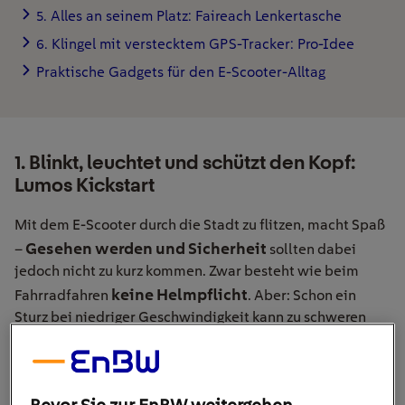
5. Alles an seinem Platz: Faireach Lenkertasche
6. Klingel mit verstecktem GPS-Tracker: Pro-Idee
Praktische Gadgets für den E-Scooter-Alltag
1. Blinkt, leuchtet und schützt den Kopf:
Lumos Kickstart
Mit dem E-Scooter durch die Stadt zu flitzen, macht Spaß
Gesehen werden und Sicherheit
–
sollten dabei
jedoch nicht zu kurz kommen. Zwar besteht wie beim
keine Helmpflicht
Fahrradfahren
. Aber: Schon ein
Sturz bei niedriger Geschwindigkeit kann zu schweren
Kopfverletzungen führen. Ein Helm schützt und kann
schlimme Folgen verhindern – deshalb besser immer auf
Nummer sicher gehen und einen tragen!
Bevor Sie zur EnBW weitergehen