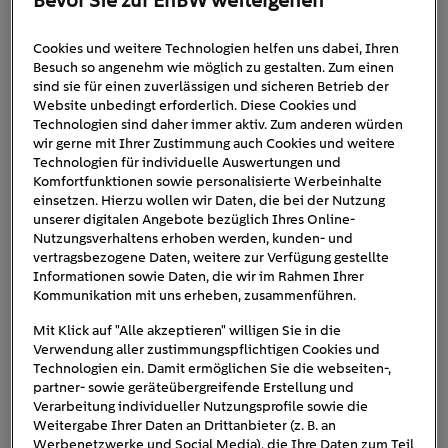
Viele verzichten auf einen Helm, weil sie überzeugt sind,
sicher fahren zu können und nicht zu stürzen. Doch
Cookies und weitere Technologien helfen uns dabei, Ihren
Gefahren lauern nicht nur in der eigenen Fahrweise –
Besuch so angenehm wie möglich zu gestalten. Zum einen
sind sie für einen zuverlässigen und sicheren Betrieb der
auch übersehen zu werden, kann schnell gefährlich
Website unbedingt erforderlich. Diese Cookies und
Lumos Kickstart
werden. Smarte Helme wie der
bieten
Technologien sind daher immer aktiv. Zum anderen würden
hier eine clevere Lösung: Sie schützen nicht nur prima den
wir gerne mit Ihrer Zustimmung auch Cookies und weitere
Technologien für individuelle Auswertungen und
integrierte LED-
Kopf, sondern verfügen auch über
Komfortfunktionen sowie personalisierte Werbeinhalte
Leuchten
heller Front- und Rücklichter
Dank
sind
einsetzen. Hierzu wollen wir Daten, die bei der Nutzung
Sie aus allen Richtungen gut sichtbar. Besonders
unserer digitalen Angebote bezüglich Ihres Online-
Nutzungsverhaltens erhoben werden, kunden- und
Blinkerfunktion
praktisch: die
, die sich auf zwei Arten
vertragsbezogene Daten, weitere zur Verfügung gestellte
kabellosen
steuern lässt. Der Helm wird mit einer
Informationen sowie Daten, die wir im Rahmen Ihrer
Kommunikation mit uns erheben, zusammenführen.
Fernbedienung
geliefert, die einfach am Lenker
montiert wird und zwei gut erreichbare Tasten für links
Mit Klick auf "Alle akzeptieren" willigen Sie in die
und rechts besitzt – ein Knopfdruck aktiviert den
Verwendung aller zustimmungspflichtigen Cookies und
Technologien ein. Damit ermöglichen Sie die webseiten-,
gewünschten Blinker, ein erneuter Druck schaltet ihn
partner- sowie geräteübergreifende Erstellung und
wieder aus. Noch komfortabler funktioniert die
Verarbeitung individueller Nutzungsprofile sowie die
Steuerung über die Apple Watch
, die per Bluetooth
Weitergabe Ihrer Daten an Drittanbieter (z. B. an
Werbenetzwerke und Social Media), die Ihre Daten zum Teil
gekoppelt wird. Sie erkennt festgelegte Handzeichen und