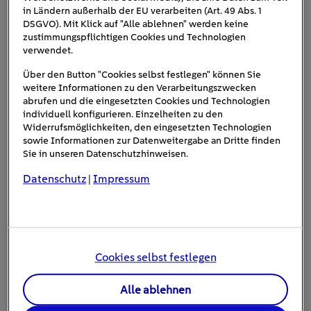
in Ländern außerhalb der EU verarbeiten (Art. 49 Abs. 1
aktiviert automatisch den entsprechenden Blinker am
DSGVO). Mit Klick auf "Alle ablehnen" werden keine
automatische Bremslicht
Helm. Dazu kommt das
, das
zustimmungspflichtigen Cookies und Technologien
verwendet.
bei starkem Abbremsen aufleuchtet und nachfolgende
Fahrzeuge warnt. Die wetterfeste Bauweise und die
Über den Button "Cookies selbst festlegen" können Sie
lange Akkulaufzeit von bis zu 18 Stunden
machen
weitere Informationen zu den Verarbeitungszwecken
abrufen und die eingesetzten Cookies und Technologien
den Lumos Kickstart zum perfekten Begleiter für den E-
individuell konfigurieren. Einzelheiten zu den
Scooter-Alltag.
Widerrufsmöglichkeiten, den eingesetzten Technologien
sowie Informationen zur Datenweitergabe an Dritte finden
Preis: ca. 180 Euro
Sie in unseren Datenschutzhinweisen.
Datenschutz
Impressum
|
Cookies selbst festlegen
Alle ablehnen