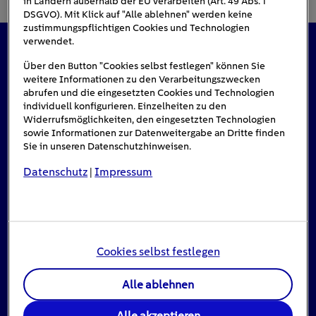
in Ländern außerhalb der EU verarbeiten (Art. 49 Abs. 1
DSGVO). Mit Klick auf "Alle ablehnen" werden keine
zustimmungspflichtigen Cookies und Technologien
verwendet.
Das könnte Sie auch interessieren
Über den Button "Cookies selbst festlegen" können Sie
weitere Informationen zu den Verarbeitungszwecken
abrufen und die eingesetzten Cookies und Technologien
individuell konfigurieren. Einzelheiten zu den
Widerrufsmöglichkeiten, den eingesetzten Technologien
sowie Informationen zur Datenweitergabe an Dritte finden
Sie in unseren Datenschutzhinweisen.
Datenschutz
Impressum
|
Cookies selbst festlegen
Alle ablehnen
Stromausfall: Das ist zu tun, wenn das Licht
Alle akzeptieren