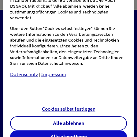
in Ländern außerhalb der EU verarbeiten (Art. 49 Abs. 1
DSGVO). Mit Klick auf "Alle ablehnen" werden keine
zustimmungspflichtigen Cookies und Technologien
verwendet.
Das könnte Sie auch interessieren
Über den Button "Cookies selbst festlegen" können Sie
weitere Informationen zu den Verarbeitungszwecken
abrufen und die eingesetzten Cookies und Technologien
individuell konfigurieren. Einzelheiten zu den
Widerrufsmöglichkeiten, den eingesetzten Technologien
#Solarenergie
sowie Informationen zur Datenweitergabe an Dritte finden
Sie in unseren Datenschutzhinweisen.
Datenschutz
Impressum
|
Cookies selbst festlegen
Alle ablehnen
Einspeisevergütung für Photovoltaik-
Alle akzeptieren