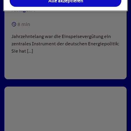
Alle akzeptieren
Einspeisevergütung für Photovoltaik-
Anlagen
8
min
Jahrzehntelang war die Einspeisevergütung ein
zentrales Instrument der deutschen Energiepolitik:
Sie hat […]