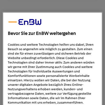
Flotte! Der
Branchentreff
Bevor Sie zur EnBW weitergehen
Cookies und weitere Technologien helfen uns dabei, Ihren
Wann:
25 - 26. März 2026
Besuch so angenehm wie möglich zu gestalten. Zum einen
sind sie für einen zuverlässigen und sicheren Betrieb der
Website unbedingt erforderlich. Diese Cookies und
Dauer:
09:00 - 18:30 Uhr
Technologien sind daher immer aktiv. Zum anderen würden
wir gerne mit Ihrer Zustimmung auch Cookies und weitere
Technologien für individuelle Auswertungen und
Wo:
Messe Düsseldorf, Halle 6 Stand
Komfortfunktionen sowie personalisierte Werbeinhalte
einsetzen. Hierzu wollen wir Daten, die bei der Nutzung
G52
unserer digitalen Angebote bezüglich Ihres Online-
Nutzungsverhaltens erhoben werden, kunden- und
vertragsbezogene Daten, weitere zur Verfügung gestellte
Informationen sowie Daten, die wir im Rahmen Ihrer
Kommunikation mit uns erheben, zusammenführen.