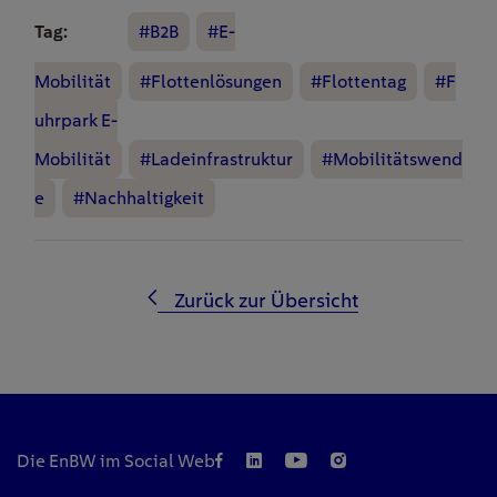
Tag:
#B2B
#E-
Mobilität
#Flottenlösungen
#Flottentag
#F
uhrpark E-
Mobilität
#Ladeinfrastruktur
#Mobilitätswend
e
#Nachhaltigkeit
Zurück zur Übersicht
Die EnBW im Social Web