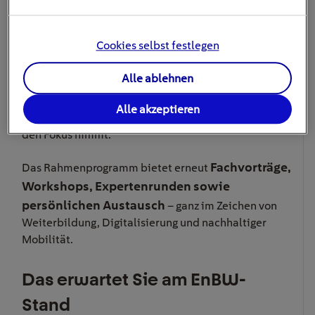
6.500 Fachbesucher
sowie mehr als
. Auch 2026
dürfen sich Besucher wieder auf ein breites
Ausstellerfeld, aktuelle Trends und intensiven
Cookies selbst festlegen
Der
Austausch freuen. Neu und besonders spannend:
Alle ablehnen
erweiterte Bereich für E‑Busse, E‑Lkw und
E‑Nutzfahrzeuge
, der ab 2026 sowohl den
Alle akzeptieren
gewerblichen als auch den kommunalen Einsatz in
den Fokus nimmt.
Fachvorträge,
Das Rahmenprogramm bietet erneut
Workshops, Expertenrunden sowie
persönlichen Austausch
– ganz im Zeichen von
Weiterbildung, Digitalisierung und nachhaltiger
Mobilität.
Das erwartet Sie am EnBW-
Stand