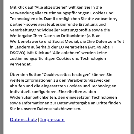
Mit Klick auf "Alle akzeptieren" willigen Sie in die
Verwendung aller zustimmungspflichtigen Cookies und
Eventbeschreibung
Technologien ein. Damit ermöglichen Sie die webseiten-,
partner- sowie geräteübergreifende Erstellung und
Verarbeitung individueller Nutzungsprofile sowie die
Weitergabe Ihrer Daten an Drittanbieter (z. B. an
Flotte! Der Branchentreff 2026 –
Werbenetzwerke und Social Media), die Ihre Daten zum Teil
Deutschlands größtes Fuhrpark-
in Ländern außerhalb der EU verarbeiten (Art. 49 Abs. 1
DSGVO). Mit Klick auf "Alle ablehnen" werden keine
Event kehrt zurück
zustimmungspflichtigen Cookies und Technologien
verwendet.
Über den Button "Cookies selbst festlegen" können Sie
Auch 2026 wird Düsseldorf erneut zum zentralen
weitere Informationen zu den Verarbeitungszwecken
Treffpunkt der gesamten Flotten- und
abrufen und die eingesetzten Cookies und Technologien
„Flotte! Der Branchentreff“
Mobilitätsbranche:
individuell konfigurieren. Einzelheiten zu den
Widerrufsmöglichkeiten, den eingesetzten Technologien
findet am 25. und 26. März 2026 in der Messe
sowie Informationen zur Datenweitergabe an Dritte finden
Düsseldorf statt
. Die Veranstaltung bleibt die
Sie in unseren Datenschutzhinweisen.
wichtigste Networking-Plattform für
Datenschutz
Impressum
|
Fuhrparkverantwortliche und Anbieter. Im
340 Aussteller
vergangenen Jahr überzeugten über