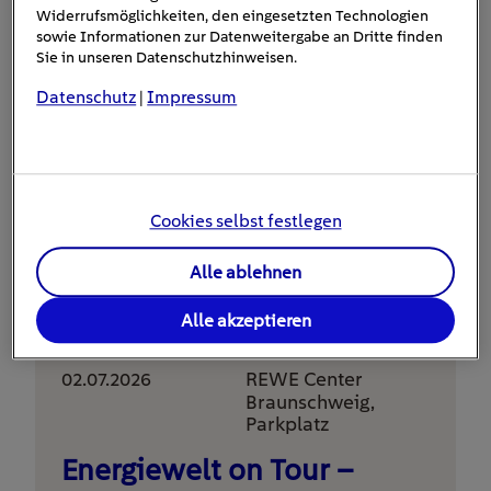
Widerrufsmöglichkeiten, den eingesetzten Technologien
sowie Informationen zur Datenweitergabe an Dritte finden
Sie in unseren Datenschutzhinweisen.
Nachhaltige Energie zum Anfassen – im EnBW
Showhouse bei den LUV Green Days. Die LUV
Datenschutz
Impressum
|
Green Days gehen am 8. …
Tag:
#E-Mobilität, #Energiesparen,
#Nachhaltigkeit, #selbst erzeugte Energie
Cookies selbst festlegen
Kategorie:
Alle ablehnen
Alle akzeptieren
02.07.2026
REWE Center
Braunschweig,
Parkplatz
Energiewelt on Tour –