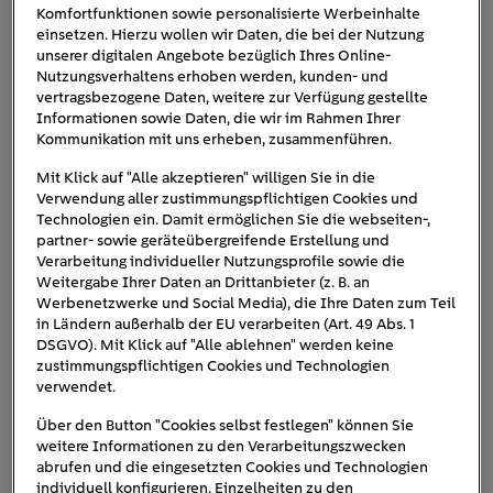
Komfortfunktionen sowie personalisierte Werbeinhalte
das erwartet Sie im Webinar: Erleben Sie in
einsetzen. Hierzu wollen wir Daten, die bei der Nutzung
unserem Webinar, wie Sie Ihr …
unserer digitalen Angebote bezüglich Ihres Online-
Nutzungsverhaltens erhoben werden, kunden- und
vertragsbezogene Daten, weitere zur Verfügung gestellte
Tag:
#E-Mobilität, #Mobilitätswende,
Informationen sowie Daten, die wir im Rahmen Ihrer
#Nachhaltigkeit, #vernetzte Energiewelt,
Kommunikation mit uns erheben, zusammenführen.
#Webinar
Mit Klick auf "Alle akzeptieren" willigen Sie in die
Verwendung aller zustimmungspflichtigen Cookies und
Kategorie:
Technologien ein. Damit ermöglichen Sie die webseiten-,
partner- sowie geräteübergreifende Erstellung und
Verarbeitung individueller Nutzungsprofile sowie die
Weitergabe Ihrer Daten an Drittanbieter (z. B. an
Werbenetzwerke und Social Media), die Ihre Daten zum Teil
in Ländern außerhalb der EU verarbeiten (Art. 49 Abs. 1
08.05.2026
LUV Shopping
DSGVO). Mit Klick auf "Alle ablehnen" werden keine
Lübeck, Parkplatz
zustimmungspflichtigen Cookies und Technologien
verwendet.
Energiewelt on Tour – LUV
Über den Button "Cookies selbst festlegen" können Sie
weitere Informationen zu den Verarbeitungszwecken
Shopping Center Lübeck
abrufen und die eingesetzten Cookies und Technologien
individuell konfigurieren. Einzelheiten zu den