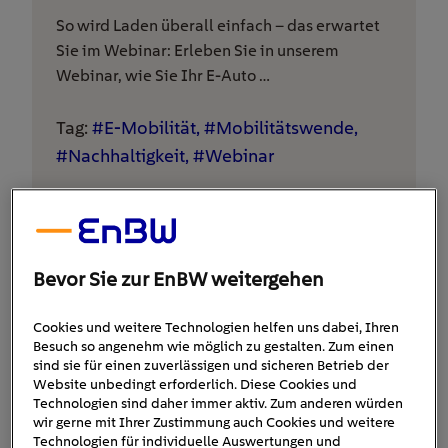
So wird Laden überall einfach – das erwartet
Sie im Webinar: Erleben Sie in unserem
Webinar, wie Sie Ihr E-Auto …
Tag:
#E-Mobilität, #Mobilitätswende,
#Nachhaltigkeit, #Webinar
Kategorie:
Bevor Sie zur EnBW weitergehen
11.06.2026
Live Online Webinar
Cookies und weitere Technologien helfen uns dabei, Ihren
Webinar: E-Auto zuhause
Besuch so angenehm wie möglich zu gestalten. Zum einen
sind sie für einen zuverlässigen und sicheren Betrieb der
Website unbedingt erforderlich. Diese Cookies und
intelligent laden
Technologien sind daher immer aktiv. Zum anderen würden
wir gerne mit Ihrer Zustimmung auch Cookies und weitere
Technologien für individuelle Auswertungen und
So wird intelligentes Laden zuhause einfach –